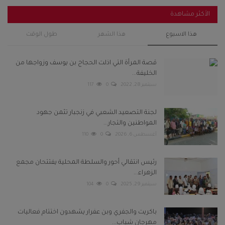
الأكثر مشاهدة
ثقافة وفن
هذا الاسبوع
هذا الشهر
طول الوقت
اقتصاد
قصة المرأة التي اذلت الحجاج بن يوسف وزواجها من
التقارير والحوارات
الخليفة...
سبتمبر 28, 2022
0
117
مؤسسة حدث اليوم
لجنة التصعيد الشعبي في زنجبار تثمن جهود
الطقس
المواطنين والتجار...
أغسطس 6, 2026
0
110
صحة
رئيس انتقالي أحور والسلطة المحلية يفتتحان مجمع
العالمية
الزهراء...
سبتمبر 29, 2025
0
104
منصة حرة
باكريت والجفري وبن عفرار يشهدون اختتام فعاليات
تكنولوجيا وسيارات
مهرجان شباب...