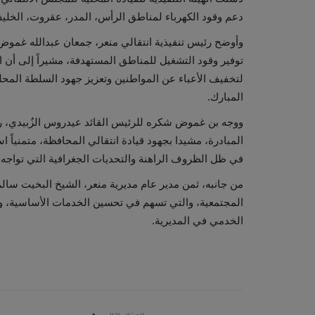
دعم وقود الكهرباء لمناطق الرأس، المدر، عقروت، الخليف
وأوضح رئيس تنفيذية انتقالي منعر، جمعان عبدالله غموض
توفير وقود التشغيل للمناطق المستهدفة، مشيراً إلى أن اله
لتخفيف الأعباء عن المواطنين وتعزيز جهود السلطة المح
المبارك.
ووجه بن غموض شكره للرئيس القائد عيدروس الزُبيدي، رئ
المبادرة، مشيدا بجهود قيادة انتقالي المحافظة، متمنياً 
في ظل الظروف الراهنة والتحديات الجغرافية التي تواجه ا
من جانبه، ثمن مدير عام مديرية منعر، الشيخ البخيت سال
المجتمعية، والتي تسهم في تحسين الخدمات الأساسية، وال
الخدمي في المديرية.