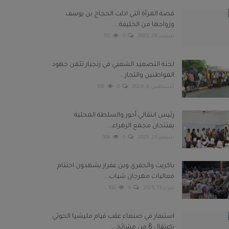
قصة المرأة التي اذلت الحجاج بن يوسف
وزواجها من الخليفة...
سبتمبر 28, 2022
0
117
لجنة التصعيد الشعبي في زنجبار تثمن جهود
المواطنين والتجار...
أغسطس 6, 2026
0
108
رئيس انتقالي أحور والسلطة المحلية
يفتتحان مجمع الزهراء...
سبتمبر 29, 2025
0
104
باكريت والجفري وبن عفرار يشهدون اختتام
فعاليات مهرجان شباب...
فبراير 13, 2025
0
102
استنفار في صنعاء عقب قيام مليشيا الحوثي
باعتقال 8 من مشائخ...