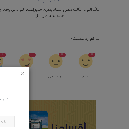
المقال التالي
قائد اللواء الثالث دعم وإسناد يعزي مدير إعلام اللواء في وفاة ا
عمه المناضل علي...
ما هو رد فعلك؟
0
0
0
0
اعجبني
لم يعجبنى
Love
م
انضم إلى