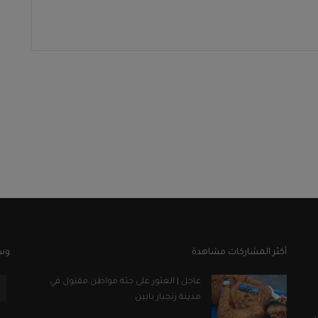
أكثر المشاركات مشاهدة
وسا
عاجل | العثور على جثة مواطن مقتول في
مدينة زنجبار بابين