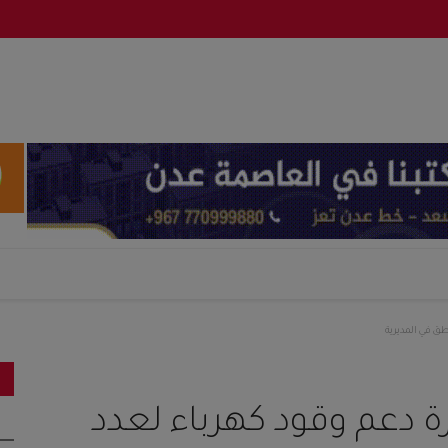
طق في المديرية
ة دعم وقود كهرباء لعدد