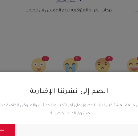
المقال السابق
بن
درجات الحراره المتوقعه اليوم الخميس في الجنوب
0
0
0
ضحك
غاضب
حزين
رائع
انضم إلى نشرتنا الإخبارية
 قائمة المشتركين لدينا للحصول على آخر الأخبار والتحديثات والعروض الخاصة مب
صندوق الوارد الخاص بك
اشت