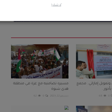
ًلا شكرا
ي وتمويل إماراتي.. مجمع
مسيره تضامنيه مع غزة في منطقة
أحور...
هدى شبوة
0
68
ديسمبر 22, 2023
0
62