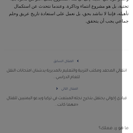
ة، بل هو مشروع انتماء وذاكرة. وعندما نتحدث عن استكمال
له، فإننا لا نناشد بحق، بل نعمل على استعادة تاريخ عريق وحلم
عي يجب أن يتحقق.
المقال السابق
قالي المحفد ومكتب التربية والتعليم بالمديرية يدشنان امتحانات النقل
للعام الدراسي...
المقال التالي
دي إخواني يحتفل بتخرج نجله المبتعث في تركيا ويدعو اليمنيين للقتال
«مهما كانت...
و رد فعلك؟