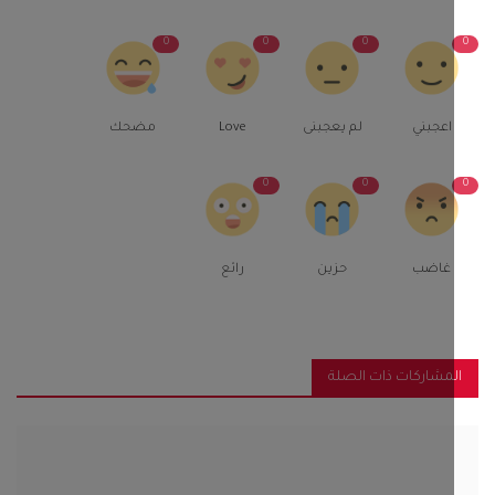
0
0
0
اعجبني
لم يعجبنى
Love
مضحك
0
0
غاضب
حزين
رائع
مشاركات ذات الصلة
 الوحدة للأسمنت المحدودة تهدي مديرية خنفر شاشات كبيرة...