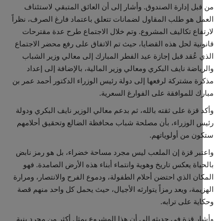
بل إدارة الصندوق. وأشار إلى أن العائق المتبقي لاستئناف
ل هو طلب المقاول لضمانات تتعلق باعتماد فارغ الصرف، نظراً
فاع تكاليف المشروع. وتم خلال الاجتماع طرح عدة مقترحات
نية لحل هذه القضايا، حيث تم الاتفاق على رفع محضر الاجتماع
 عُقد قبل إجازة عيد الفطر المبارك إلى معالي وزير الشباب
ياضة نايف البكري ومعالي وزير المالية، بالإضافة إلى إعداد
ة مشتركة لرفعها إلى دولة رئيس الوزراء الدكتور أحمد عمر بن
ك للموافقة على الفوارغ السعرية.
 قزة على ثقته بالله، ثم بدعم معالي الوزير نايف البكري ودولة
 الوزراء، بأن مصلحة شباب محافظة الضالع وتحقيق أحلامهم
ن من أولوياتهم.
بر قزة إن الملعب ليس مجرد مساحة خضراء، بل هو رمز نابض
ياة يعكس تاريخ وهوية وانتماء أبناء هذه الأرض الصامدة. فهو
ان الذي احتضن أحلام الطفولة، ودموع الفرح والانتصار، ومرارة
يمة، ويعد رمزاً يتوارثه الأجيال، حيث يحمل كل واحد منهم قصة
ية على ترابه.
ر قزة في حديثه إلى أن هذا المشروع يمثل أكثر من مجرد بنية