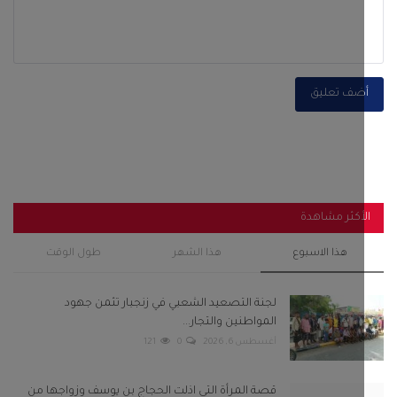
أكثر مشاهدة
هذا الاسبوع
هذا الشهر
طول الوقت
لجنة التصعيد الشعبي في زنجبار تثمن جهود
المواطنين والتجار...
أغسطس 6, 2026
0
121
قصة المرأة التي اذلت الحجاج بن يوسف وزواجها من
الخليفة...
سبتمبر 28, 2022
0
119
رئيس انتقالي أحور والسلطة المحلية يفتتحان مجمع
الزهراء...
سبتمبر 29, 2025
0
105
باكريت والجفري وبن عفرار يشهدون اختتام فعاليات
مهرجان شباب...