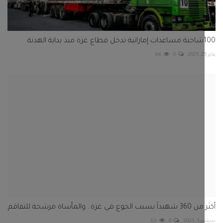
هدنة
64
0
ع في غزة.. والمأساة مرشحة للتفاقم
2025
0
65