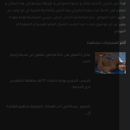
نص تجريبي لاختبار شكل و حجم النصوص و طريقة عرضها في هذا المكان و
و لون الخط حيث يتم التحكم في هذا النص وامكانية تغييرة في اي وقت عن
 ادارة الموقع . يتم اضافة هذا النص كنص تجريبي للمعاينة فقط وهو لا
 عن أي موضوع محدد انما لتحديد الشكل العام للقسم او الصفحة أو
قع.
 المشاركات مشاهدة
عاجل | العثور على جثة مواطن مقتول في مدينة زنجبار
بابين
الرئيس الزبيدي يوجه باعتماد 17 ألف وظيفة للمقيدين
لدى الخدمة...
بالصور ..رسالة من أحد القيادات الرفيعة بتنظيم القاعدة
إلى...