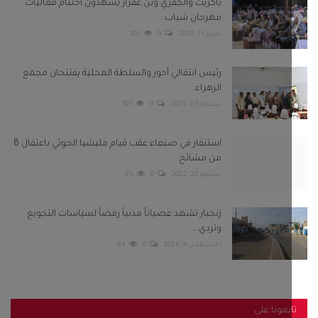
باكريت والجفري وبن عفرار يشهدون اختتام فعاليات
مهرجان شباب...
فبراير 13, 2025
0
104
رئيس انتقالي أحور والسلطة المحلية يفتتحان مجمع
الزهراء...
سبتمبر 29, 2025
0
103
استنفار في صنعاء عقب قيام مليشيا الحوثي باعتقال 8
من مشائخ...
سبتمبر 22, 2022
0
95
زنجبار تشهد عصياناً مدنياً رفضاً لسياسات التجويع
وتردي...
أغسطس 4, 2026
0
64
بعونا على