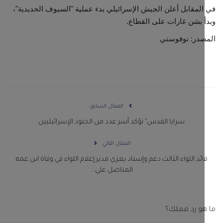
لمقابل أعلن الجيش الإسرائيلي بدء عملية "السيوف الحديدية"،
 بشن غارات على القطاع.
صدر: نوفوستي
المقال السابق
سرايا القدس" تؤكد أسر عدد من الجنود الإسرائيليين
المقال التالي
ائد اللواء الثالث دعم وإسناد يعزي مدير إعلام اللواء في وفاة ابن عمه
المناضل علي...
و رد فعلك؟