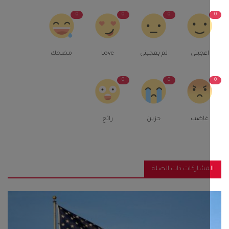
0
0
0
اعجبني
لم يعجبنى
Love
مضحك
0
0
غاضب
حزين
رائع
مشاركات ذات الصلة