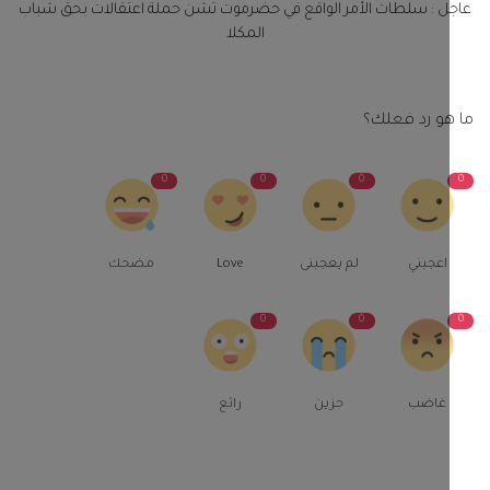
ل : سلطات الأمر الواقع في حضرموت تشن حملة اعتقالات بحق شباب
المكلا
و رد فعلك؟
0
0
0
اعجبني
لم يعجبنى
Love
مضحك
0
0
غاضب
حزين
رائع