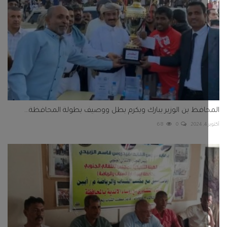
افظ بن الوزير يبارك ويكرم بطل ووصيف بطولة المحافظة...
2
0
68