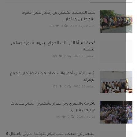
لجنة التصعيد الشعبي في زنجبار تثمن جهود
المواطنين والتجار...
أغسطس 6, 2026
0
121
قصة المرأة التي اذلت الحجاج بن يوسف وزواجها من
الخليفة...
سبتمبر 28, 2022
0
119
رئيس انتقالي أحور والسلطة المحلية يفتتحان مجمع
الزهراء...
سبتمبر 29, 2025
0
105
باكريت والجفري وبن عفرار يشهدون اختتام فعاليات
مهرجان شباب...
فبراير 13, 2025
0
104
استنفار في صنعاء عقب قيام مليشيا الحوثي باعتقال 8