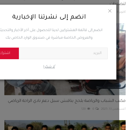
يات...
2
0
84
انضم إلى نشرتنا الإخبارية
انضم إلى قائمة المشتركين لدينا للحصول على آخر الأخبار والتحديثات
والعروض الخاصة مباشرة في صندوق الوارد الخاص بك
اشترك
ًلا شكرا
 الشباب والرياضة بلحج يناقش سبل دعم نادي الراحة الرياضي
1, 2025
0
120