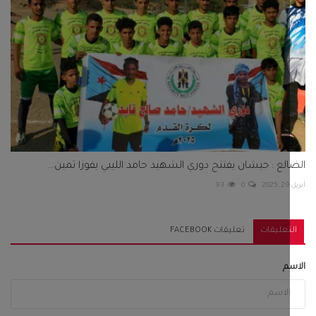
لع : جيشان يفتتح دوري الشهيد حامد الليبي بفوزا ثمين...
93
0
تعليقات
تعليقات FACEBOOK
م