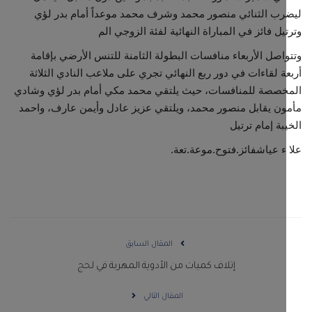
ب الثنائي منصور محمد وشرف محمد موعداً أمام بدر لؤي
يل فائز في المباراة النهائية لفئة الزوجي الم
اصل الأربعاء منافسات البطولة الثامنة للتنس الأرضي بإقامة
ة لقاءات في دور ربع النهائي تجري على ملاعب النادي الثلاثة
خصصة للمنافسات، حيث يلتقي محمد مكي أمام بدر لؤي وشادي
ن يقابل منصور محمد، ويلتقي عزيز عادل وأيمن عارف، واحمد
بة إمام ترتيل
ء عياشفائز.فتوح.موعة.تعة.
المقال السابق
إتلاف كميات من الأدوية المهربة في لحج
المقال التالي