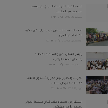
قصة المرأة التي اذلت الحجاج بن يوسف
وزواجها من الخليفة...
سبتمبر 28, 2022
0
116
لجنة التصعيد الشعبي في زنجبار تثمن جهود
المواطنين والتجار...
أغسطس 6, 2026
0
107
رئيس انتقالي أحور والسلطة المحلية
يفتتحان مجمع الزهراء...
سبتمبر 29, 2025
0
104
باكريت والجفري وبن عفرار يشهدون اختتام
فعاليات مهرجان شباب...
فبراير 13, 2025
0
102
استنفار في صنعاء عقب قيام مليشيا الحوثي
باعتقال 8 من مشائخ...