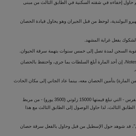
حاول إخفاءه في شقته السكنية في الطابق الثالث من مبنى
رو البولندية، لوحظ من قبل الجيران وهو يحاول قيادة الحصان
 الشكوك بفعل غرابة المشهد.
عقوبة السجن لمدة تصل إلى خمس سنوات بتهمة سرقة الحيوان.
وقال متحدث باسم الشرطة المحلية لموقع Notes from Polish، إن أحد المارة أبلغ السلطات بما جرى، واحتفظ بالحصان
وتريكوس لقناة TVN: “قام الرجل ( من المارة) بتأمين الحصان معه، بينما عاد الجاني إلى مكان الحادث
وتبين لاحقًا أن الشاب البالغ من العمر 19 عامًا قد سرق الفرس - التي تبلغ قيمتها 15000 زلوتي (3500 يورو) - من مربط
مبنى لقناة TVN: "إنه يعيش في الطابق الثالث، لذا حاول الوصول إلى الطابق الثالث مع هذا
اكل"، قد شوهد حول الإسطبل من قبل وحاول بالفعل سرقة حصان