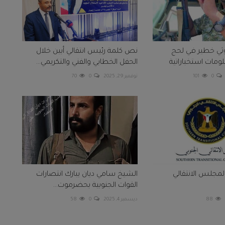
ي خطير في لحج
نص كلمة رئيس انتقالي أبين خلال
علومات استخباراتية
الحفل الخطابي والفني والتكريمي...
0
101
نوفمبر 29, 2025
0
70
لمجلس الانتقالي
الشيخ سامي ديان يبارك انتصارات
القوات الجنوبية بحضرموت...
88
ديسمبر 4, 2025
0
58