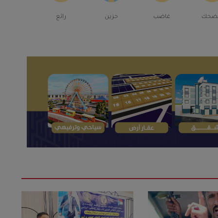
ضحك
غاضب
حزين
رائع