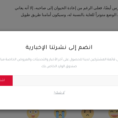
 أيضًا، فعلى الرغم من إعادة الحيوان إلى صاحبه، إلا أنه يعاني
الوضع متوتراً للغاية بالنسبة له، وسيكون أمامنا طريق طويل
انضم إلى نشرتنا الإخبارية
المقال السابق
 قائمة المشتركين لدينا للحصول على آخر الأخبار والتحديثات والعروض الخاصة مب
بن
بايدن: الجيش الأميركي سينفذ إنزالا جويا لمساعدات إنسانية
صندوق الوارد الخاص بك
لغزة
اشت
ًلا شكرا
0
1
0