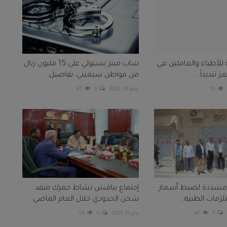
 للأطباء والعاملين في
شاب مبتز يستولي على 15 مليون ريال
نديداً...
من مواطن سبعيني: تفاصيل...
51
يوليو 19, 2025
0
67
ة مشددة لضبط أسعار
إجتماع يناقش نشاط جمرك منفذ
لزمات الطبية...
شحن الحدودي خلال العام الماضي
0
47
يناير 15, 2025
0
55