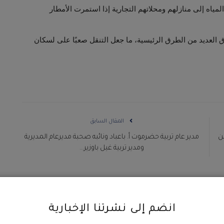
اه إلى منازلهم ومحلاتهم التجارية إذا استمرت الأمطار
ق العديد من الطرق الرئيسية، ما جعل التنقل صعبًا على لسكان
المقال السابق
بن
مدير عام تربية حضرموت أ. باعباد ونائبه صحبة مديرعام المديرية
ومدير تربية غيل باوزير...
انضم إلى نشرتنا الإخبارية
0
0
0