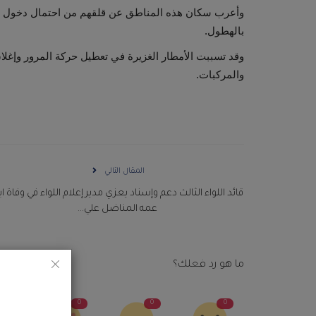
وأعرب سكان هذه المناطق عن قلقهم من احتمال دخول المي
بالهطول.
وقد تسببت الأمطار الغزيرة في تعطيل حركة المرور وإغلا
والمركبات.
المقال التالي
قائد اللواء الثالث دعم وإسناد يعزي مدير إعلام اللواء في وفاة ا
عمه المناضل علي...
ما هو رد فعلك؟
0
0
0
0