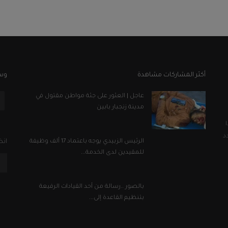
أكثر المشاركات مشاهدة
وسا
عاجل | العثور على جثة مواطن مقتول في
مدينة زنجبار بابين
د
الرئيس الزبيدي يوجه باعتماد 17 ألف وظيفة
انض
للمقيدين لدى الخدمة...
بالصور ..رسالة من أحد القيادات الرفيعة
بتنظيم القاعدة إلى...