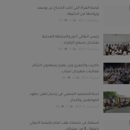
قصة المرأة التي اذلت الحجاج بن يوسف
وزواجها من الخليفة...
سبتمبر 28, 2022
0
116
رئيس انتقالي أحور والسلطة المحلية
يفتتحان مجمع الزهراء...
سبتمبر 29, 2025
0
103
باكريت والجفري وبن عفرار يشهدون اختتام
فعاليات مهرجان شباب...
فبراير 13, 2025
0
102
لجنة التصعيد الشعبي في زنجبار تثمن جهود
المواطنين والتجار...
أغسطس 6, 2026
0
100
استنفار في صنعاء عقب قيام مليشيا الحوثي
باعتقال 8 من مشائخ...