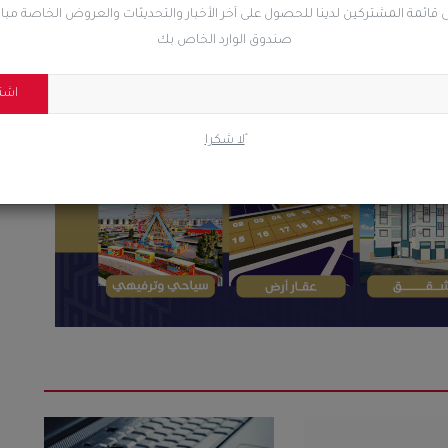
 قائمة المشتركين لدينا للحصول على آخر الأخبار والتحديثات والعروض الخاصة مب
صندوق الوارد الخاص بك
ضحك
غاضب
حزين
رائع
اشت
ًلا شكرا