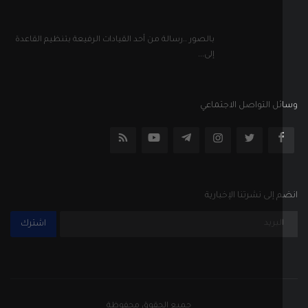
بالصور ..رسالة من أحد القيادات الرفيعة بتنظيم القاعدة
إلى...
ل التواصل الاجتماعي
إلى نشرتنا الإخبارية
اشترك
جميع الحقوق محفوظة