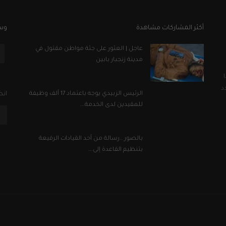
أكثر المشاركات مشاهدة
وسا
عاجل | العثور على جثة مواطن مقتول في
مدينة زنجبار بابين
د
الرئيس الزبيدي يوجه باعتماد 17 ألف وظيفة
انض
للمقيدين لدى الخدمة...
بالصور ..رسالة من أحد القيادات الرفيعة
بتنظيم القاعدة إلى...