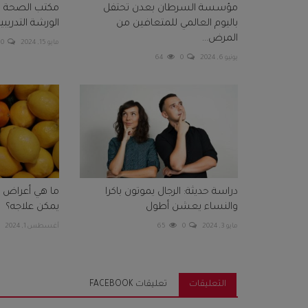
مؤسسة السرطان بعدن تحتفل
مكتب الصحة ب
باليوم العالمي للمتعافين من
الورشة التدريبي
المرض...
مايو 15, 2024
0
يونيو 6, 2024
0
64
دراسة حديثة: الرجال يموتون باكرا
والنساء يعشن أطول
يمكن علاجه؟
مايو 3, 2024
0
65
أغسطس 1, 2024
التعليقات
تعليقات FACEBOOK