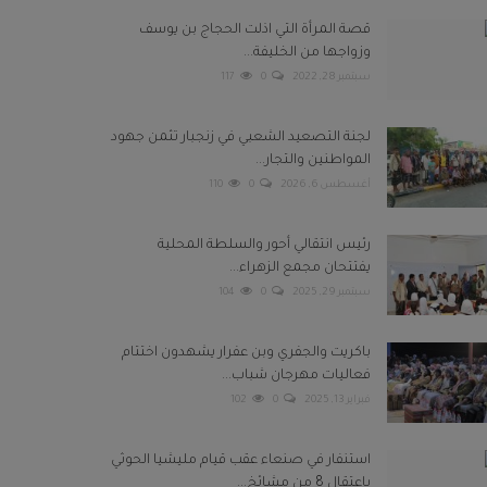
قصة المرأة التي اذلت الحجاج بن يوسف
وزواجها من الخليفة...
سبتمبر 28, 2022
0
117
لجنة التصعيد الشعبي في زنجبار تثمن جهود
المواطنين والتجار...
أغسطس 6, 2026
0
110
رئيس انتقالي أحور والسلطة المحلية
يفتتحان مجمع الزهراء...
سبتمبر 29, 2025
0
104
باكريت والجفري وبن عفرار يشهدون اختتام
فعاليات مهرجان شباب...
فبراير 13, 2025
0
102
استنفار في صنعاء عقب قيام مليشيا الحوثي
باعتقال 8 من مشائخ...