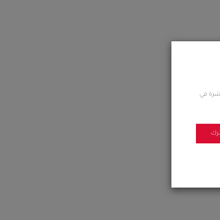
اشرة في
رك