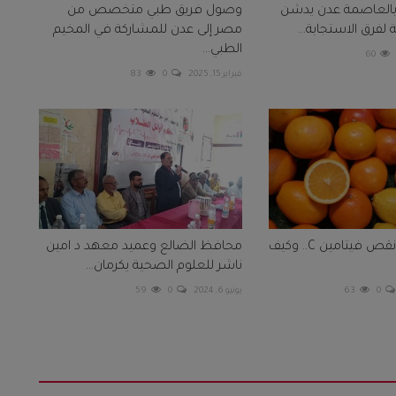
العاصمة عدن يدشن
وصول فريق طبي متخصص من
ة لفرق الاستجابة...
مصر إلى عدن للمشاركة في المخيم
الطبي...
60
فبراير 15, 2025
0
83
ما هي أعراض نقص فيتامين C.. وكيف
محافظ الضالع وعميد معهد د امين
ناشر للعلوم الصحية يكرمان...
0
63
يونيو 6, 2024
0
59