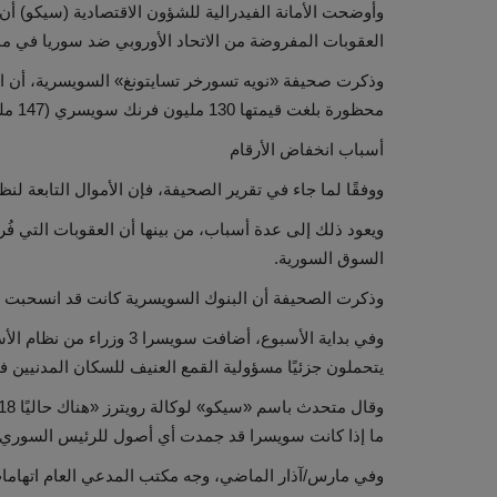
وأوضحت الأمانة الفيدرالية للشؤون الاقتصادية (سيكو) أن
العقوبات المفروضة من الاتحاد الأوروبي ضد سوريا في مايو/ آيا
وذكرت صحيفة «نويه تسورخر تسايتونغ» السويسرية، أن 
محظورة بلغت قيمتها 130 مليون فرنك سويسري (147 مليون دولار).
أسباب انخفاض الأرقام
ووفقًا لما جاء في تقرير الصحيفة، فإن الأموال التابعة لنظ
السوق السورية.
وذكرت الصحيفة أن البنوك السويسرية كانت قد انسحبت من أ
وفي بداية الأسبوع، أضافت 
يتحملون جزئيًا مسؤولية القمع العنيف للسكان المدنيين في 
ما إذا كانت سويسرا قد جمدت أي أصول للرئيس السوري ا
وفي مارس/آذار الماضي، وجه مكتب المدعي العام اتهامات