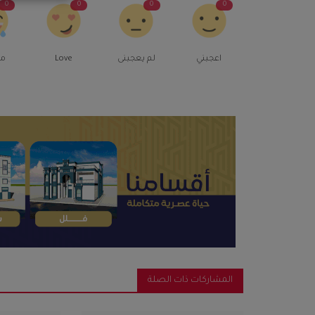
0
0
0
0
اعجبني
لم يعجبنى
Love
م
المشاركات ذات الصلة