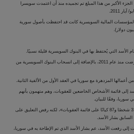
 الجزء الأكبر من هذا المبلغ تم تجميده منذ أن اعتمدت سويسرا
ر 2011.
المؤسسات المالية السويسرية كانت قد احتفظت بأصول سورية
ام الأسد التي يُحتفظ بها في البنوك السويسرية قليلة نسبيًا.
ويعود ذلك إلى عدة أسباب، من بينها أن العقوبات التي فُرضت منذ عام 2011، بالإضافة إلى انسحاب البنوك السويسرية من
عمالها المزدهرة مع سوريا في العقد الأول من الألفية الثانية.
سويسرا 3 وزراء من نظام الأسد إلى قائمة الأشخاص الخاضعين للعقوبات، وهم متهمون بأنهم
سوريا، وفقًا للبيان.
وقال متحدث باسم «سيكو» لوكالة رويترز «هناك حاليًا 318 شخصًا و87 كيانًا على قائمة العقوبات»، لكنه رفض التعليق على
لسابق بشار الأسد.
 إلى رفعت الأسد، عم بشار الأسد الذي تم الإطاحة به في سوريا،