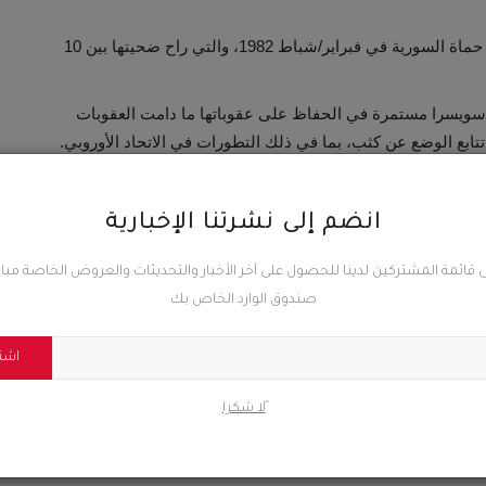
ويُزعم أنه كان مسؤولًا عن المجزرة التي وقعت في مدينة حماة السورية في فبراير/شباط 1982، والتي راح ضحيتها بين 10
ن سويسرا مستمرة في الحفاظ على عقوباتها ما دامت العقوبات
تتابع الوضع عن كثب، بما في ذلك التطورات في الاتحاد الأوروبي.
انضم إلى نشرتنا الإخبارية
 قائمة المشتركين لدينا للحصول على آخر الأخبار والتحديثات والعروض الخاصة مب
المقال السابق
صندوق الوارد الخاص بك
بن
مليشيات الحوثي تواصل انتهاكاتها .. اختطاف رجال أعمال من
داخل مبنى وزارة الداخلية...
اشت
ًلا شكرا