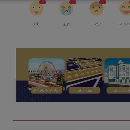
0
0
0
ضحك
غاضب
حزين
رائع