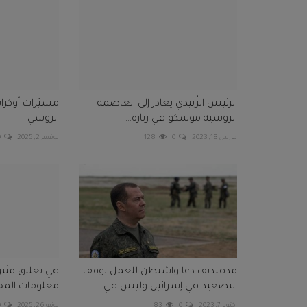
الرئيس الزُبيدي يغادر إلى العاصمة
مسيّرات أوكرا
الروسية موسكو في زيارة...
الروسي
مارس 18, 2023
0
128
نوفمبر 2, 2025
0
مدفيديف دعا واشنطن للعمل لوقف
في تعليق مثير 
التصعيد في إسرائيل وليس في...
معلومات المخاب
أكتوبر 7, 2023
0
83
يونيو 26, 2025
0