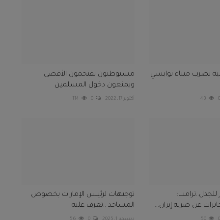
نية تضرب ميناء توابسي
مستوطنون يقتحمون الأقصى
ويمنعون دخول المسلمين
43
أكتوبر 17, 2022
0
114
للجدل..ترامب:
توجيهات لرئيس الإمارات بخصوص
رات عن ضربة إيران...
المساجد ..تعرف عليه
50
ديسمبر 1, 2025
0
56