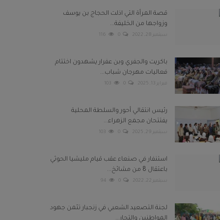
قصة المرأة التي اذلت الحجاج بن يوسف
وزواجها من الخليفة...
سبتمبر 28, 2022
0
116
باكريت والجفري وبن عفرار يشهدون اختتام
فعاليات مهرجان شباب...
فبراير 13, 2025
0
103
رئيس انتقالي أحور والسلطة المحلية
يفتتحان مجمع الزهراء...
سبتمبر 29, 2025
0
103
استنفار في صنعاء عقب قيام مليشيا الحوثي
باعتقال 8 من مشائخ...
سبتمبر 22, 2022
0
94
لجنة التصعيد الشعبي في زنجبار تثمن جهود
المواطنين والتجار...