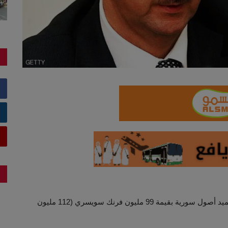
قالت الحكومة السويسرية، أمس الأربعاء، إنه يتم حاليًا تجميد أصول سورية بقيمة 99 مليون فرنك سويسري (112 مليون