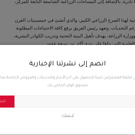
 نادرة، بالإضافة إلى المساحات الزراعية الشاسعة التابعة للمركز،
تيجية لهذا الصرح الزراعي الكبير، والذي أنشئ في خمسينيات القرن
رغم التحديات. وتعهد رئيس الفريق برفع كافة الاحتياجات المطلوبة
ارة الزراعة، بهدف تأهيل البنية التحتية وتدريب الكوادر البشرية،
العلمية التي بناها على مدى أكثر من سبعة عقود
انضم إلى نشرتنا الإخبارية
 قائمة المشتركين لدينا للحصول على آخر الأخبار والتحديثات والعروض الخاصة مب
المقال السابق
صندوق الوارد الخاص بك
ض
منتدى شباب أبين للتنمية والسلام ينظم دورة تدريبية في مودية
حول مهارات حل النزاعات...
اشت
ًلا شكرا