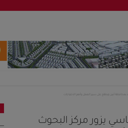
لكود بمحافظة أبين ويطلع على سير العمل وأهم الاحتياجات
ئاسي يزور مركز البحوث