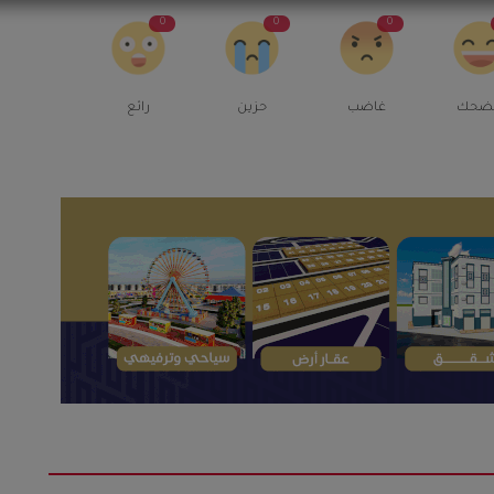
0
0
0
ضحك
غاضب
حزين
رائع