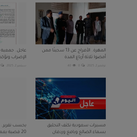
المهرة.. الأفراج عن 13 سجينًا ممن
عاجل.. جمعية
أمضوا ثلاثة أرباع المدة
الإضراب وتؤكد ا
نوفمبر 2, 2025
0
40
سبتمبر 2, 2025
مسيرات سعودية تكثف التحليق
بحسب تقرير.. ا
بسماء الضالع ويافع وردفان
20 قضية بعموم المحافظات...