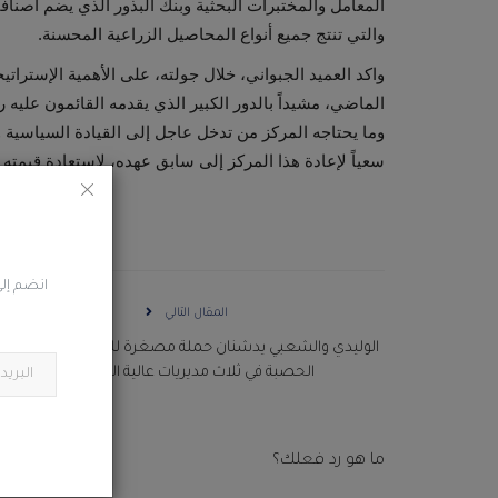
المعامل والمختبرات البحثية وبنك البذور الذي يضم أصنافاً
والتي تنتج جميع أنواع المحاصيل الزراعية المحسنة.
واكد العميد الجبواني، خلال جولته، على الأهمية الإسترا
الماضي، مشيداً بالدور الكبير الذي يقدمه القائمون عليه 
وما يحتاجه المركز من تدخل عاجل إلى القيادة السياسية ووز
سعياً لإعادة هذا المركز إلى سابق عهده، لاستعادة قيمته 
انضم إلى
المقال التالي
الوليدي والشعبي يدشنان حملة مصغرة للتحصين ضد مر
الحصبة في ثلاث مديريات عالية الخطورة...
ما هو رد فعلك؟