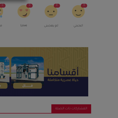
0
0
0
0
اعجبني
لم يعجبنى
Love
م
المشاركات ذات الصلة