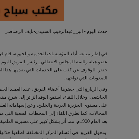
حدث اليوم - ابين_عبدالرقيب السنيدي-نايف الرصاصي
في إطار متابعة أداء المؤسسات الخدمية والحيوية، قام فر
عضو هيئة رئاسة المجلس الانتقالي_ رئيس الفريق اليوم بز
خنفر. للوقوف عن كثب على الخدمات التي يقدمها هذا الصرح
الصعوبات التي تواجهه.
وفي الزيارةٍ التي حضرها أعضاء الفريق، عقد العميد الجبو
الخاشعي. وخلال اللقاء، استمع الوفد الزائر إلى شرحٍ مفصل
على مستوى الجزيرة العربية والخليج، وعن إسهاماته العلم
المجالات، كما تطرق اللقاء إلى المحطات الصعبة التي مر
بعد العام 1990م، مما أثر بشكل كبير على مسيرته العلمية والعملية.
وتجول الفريق في أقسام المركز المختلفة، اطلعوا خلالها ع