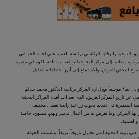
يق التوجيه والرقابة الرئاسي برئاسة العميد علي احمد الجبواني
يارة ميدانية إلى مركز البحوث الزراعية بمنطقة الكود في مديرية
 البحثي العريق، والاستماع إلى أبرز احتياجاته لتذليل
اني لقاءً موسعاً مع إدارة المركز برئاسة الدكتور محمد سالم
ٍ عن تاريخ المركز العريق، الذي يعد أحد أقدم المراكز البحثية
ية المتميزة في تقديم بحوثٍ زراعيةٍ رائدة تغطي مختلف
 بها المركز، وما تعرض له من أعمال تدمير ونهبٍ ممنهج، خاصة
لى بنيته التحتية التي تختزل تاريخاً عريقاً، وشملت الجولة