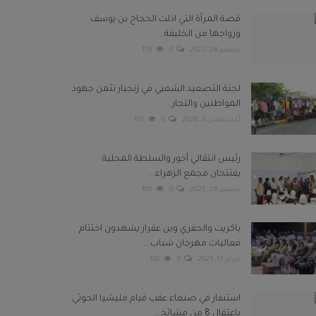
قصة المرأة التي اذلت الحجاج بن يوسف
وزواجها من الخليفة...
سبتمبر 28, 2022
0
119
لجنة التصعيد الشعبي في زنجبار تثمن جهود
المواطنين والتجار...
أغسطس 6, 2026
0
116
رئيس انتقالي أحور والسلطة المحلية
يفتتحان مجمع الزهراء...
سبتمبر 29, 2025
0
105
باكريت والجفري وبن عفرار يشهدون اختتام
فعاليات مهرجان شباب...
فبراير 13, 2025
0
104
استنفار في صنعاء عقب قيام مليشيا الحوثي
باعتقال 8 من مشائخ...