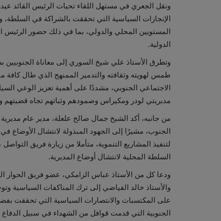
ونقل الجعري في مستهل اللقاء تحيات الرئيس القائد عيد
الإنجازات السياسية التي تحققت بالشراكة في السلطة، وا
المستويين المحلي والدولي، بما في ذلك حضور الرئيس ا
الدولية.
وتطرق الأستاذ علي شيخ السوري إلى معاناة الجنوبيين ب
طمس لهويته وثقافته والتدمير الممنهج الذي طال كافة م
الاجتماعي الجنوبي، مشددًا على أهمية تعزيز الوعي السيا
مديريتي لودر ومكيراس وصمودهم وثباتهم تجاه قضيتهم 
من جانبه، أكد الشيخ جمال صالح علعلة، مدير عام مديرية 
الجنوب، مشيرًا إلى الجهود المبذولة لانتشال الأوضاع في
لتنفيذ المشاريع التنموية، متأملا من زيارة فريق التواصل
السلطة المحلية لانتشال أوضاع المديرية.
ودعا كل من الأستاذ عباس الزامكي، عضو فريق الحوار الوط
والأستاذ خالد الفياضي إلى ترك المناكفات السياسية وتوحي
على المكتسبات والانتصارات السياسية التي تحققت بفضل 
الجنوبية التي قدمت قوافل من الشهداء في سبيل الدفاع