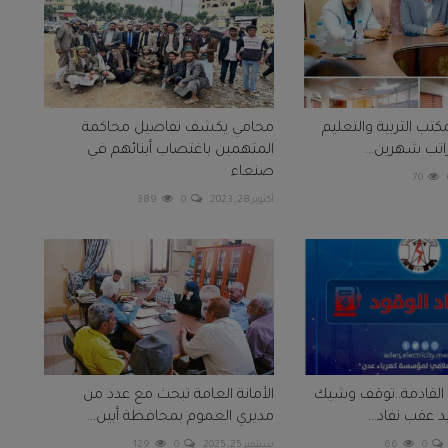
تب التربية والتعليم
محامي يكشف تفاصيل محاكمة
اتب شهرين...
المتهمين باغتصاب أبنائهم في
صنعاء
70
أكتوبر 28, 2023
0
389
القادمة..توقف وشيك
الأمانة العامة تبحث مع عدد من
 عقب نفاد...
مديري العموم بمحافظة أبين...
0
66
سبتمبر 25, 2025
0
129