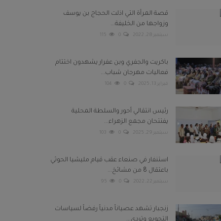
قصة المرأة التي اذلت الحجاج بن يوسف
وزواجها من الخليفة...
سبتمبر 28, 2022
0
115
باكريت والجفري وبن عفرار يشهدون اختتام
فعاليات مهرجان شباب...
فبراير 13, 2025
0
104
رئيس انتقالي أحور والسلطة المحلية
يفتتحان مجمع الزهراء...
سبتمبر 29, 2025
0
103
استنفار في صنعاء عقب قيام مليشيا الحوثي
باعتقال 8 من مشائخ...
سبتمبر 22, 2022
0
95
زنجبار تشهد عصياناً مدنياً رفضاً لسياسات
التجويع وتردي...