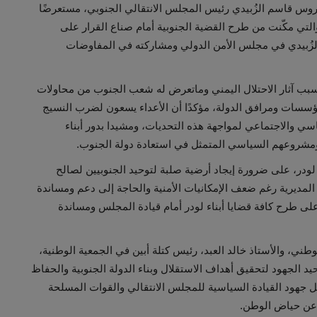
روس قاسم الزُبيدي رئيس المجلس الانتقالي الجنوبي، مستعرضًا
لتي مكّنت من طرح القضية الجنوبية أمام صناع القرار على
لزُبيدي في مجلس الأمن الدولي ومشاركته في المفاوضات
سبب آثار الاحتلال اليمني وماتعرض له شعب الجنوب من محاولات
ؤسسات ومرافق الدولة، مؤكدًا أن الأعداء يسعون لضرب النسيج
سي والاجتماعي لمواجهة هذه التحديات، ومشيدا بدور أبناء
ومشروعهم السياسي المتمثل في استعادة دولة الجنوب.
لودر، على ضرورة إيجاد أرضية صلبة لتوحيد الجنوبيين لصالح
 المديرية رغم ضعف الإمكانيات الأمنية والحاجة إلى دعم ومساندة
 على طرح كافة قضايا أبناء لودر أمام قيادة المجلس ومساندة
ني، والأستاذ خالد العبد، رئيس كتلة أبين في الجمعية الوطنية،
د الجهود لتحقيق أهداف الاستقلال وبناء الدولة الجنوبية والحفاظ
جهود القيادة السياسية للمجلس الانتقالي والقوات المسلحة
 عن حياض الوطن.