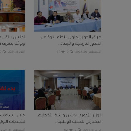
فريق الحوار الجنوبي ينظم ندوة عن
لملس يلتقي مك
الجذور التاريخية والأبعاد...
ويوجّه بصرف ر
أغسطس 26, 2024
0
67
أكتوبر 8, 2024
0
الوزير الزعوري يدشن ورشة التخطيط
خلال الساعات 
التشاركي للخطة الوطنية...
لمحطات التوليد
مارس 5, 2024
0
62
أغسطس 11, 2024