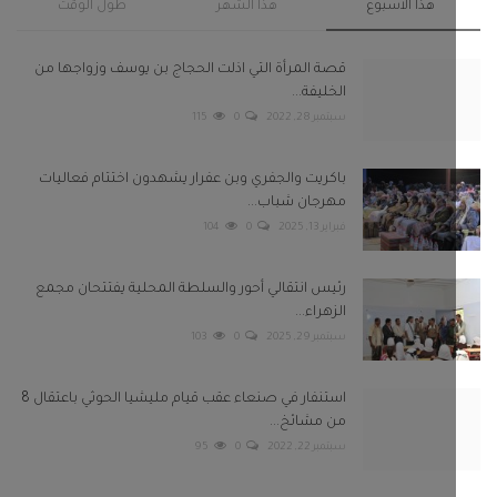
هذا الاسبوع
هذا الشهر
طول الوقت
قصة المرأة التي اذلت الحجاج بن يوسف وزواجها من
الخليفة...
سبتمبر 28, 2022
0
115
باكريت والجفري وبن عفرار يشهدون اختتام فعاليات
مهرجان شباب...
فبراير 13, 2025
0
104
رئيس انتقالي أحور والسلطة المحلية يفتتحان مجمع
الزهراء...
سبتمبر 29, 2025
0
103
استنفار في صنعاء عقب قيام مليشيا الحوثي باعتقال 8
من مشائخ...
سبتمبر 22, 2022
0
95