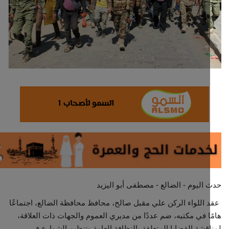
ثقافة وفن
اقتصاد
التقارير والحوارات
مؤسسة حدث اليوم
الطقس
صحة
العالمية
اليوم - الضالع - مصطفى أبو اليزيد
منصة حرة
اللواء الركن علي مقبل صالح، محافظ محافظة الضالع، اجتماعًا
ا في مكتبه، ضم عددًا من مديري العموم والجهات ذات العلاقة،
تكنولوجيا وسيارات
قشة القضايا المتعلقة بالنظافة العامة وتنظيم الشوارع في