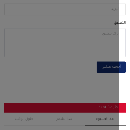
ضف تعليق
أكثر مشاهدة
هذا الاسبوع
هذا الشهر
طول الوقت
لجنة التصعيد الشعبي في زنجبار تثمن جهود
المواطنين والتجار...
أغسطس 6, 2026
0
121
قصة المرأة التي اذلت الحجاج بن يوسف وزواجها من
الخليفة...
سبتمبر 28, 2022
0
116
باكريت والجفري وبن عفرار يشهدون اختتام فعاليات