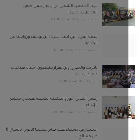
مهرجان شباب...
فبراير 13, 2025
0
105
رئيس انتقالي أحور والسلطة المحلية يفتتحان مجمع
الزهراء...
سبتمبر 29, 2025
0
105
استنفار في صنعاء عقب قيام مليشيا الحوثي باعتقال 8
من مشائخ...
سبتمبر 22, 2022
0
98
بعونا على
Twitter
Facebook
Telegram
Instagram