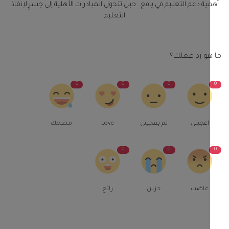
ية دعم التعليم في يافع.. حين تتحول المبادرات الأهلية إلى جسرٍ لإنقاذ
التعليم
و رد فعلك؟
0
0
0
اعجبني
لم يعجبنى
Love
مضحك
0
0
غاضب
حزين
رائع