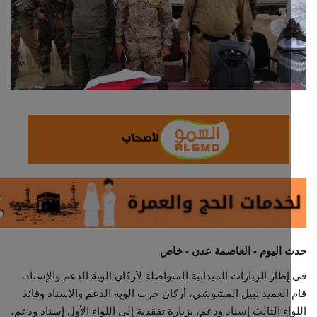
ثقافة وفن
اقتصاد
التقارير والحوارات
مؤسسة حدث اليوم
الطقس
صحة
العالمية
اليوم - العاصمة عدن - خاص
طار الزيارات الميدانية المتواصلة لأركان الوية الدعم والإسناد،
منصة حرة
العميد نبيل المشوشي، أركان حرب الوية الدعم والإسناد وقائد
اء الثالث إسناد ودعم، بزيارة تفقدية إلى اللواء الأول إسناد ودعم،
تكنولوجيا وسيارات