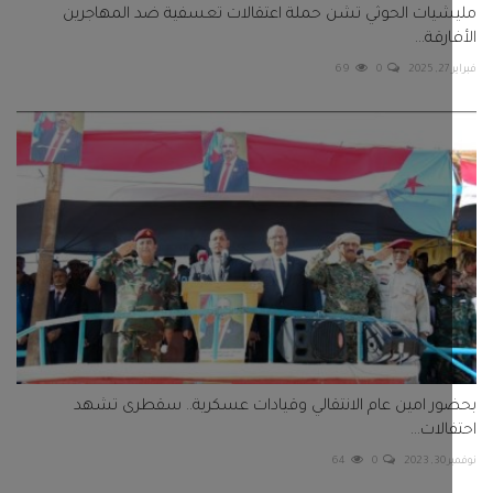
يات الحوثي تشن حملة اعتقالات تعسفية ضد المهاجرين
رقة...
2
0
69
ر امين عام الانتقالي وقيادات عسكرية.. سقطرى تشهد
لات...
202
0
64