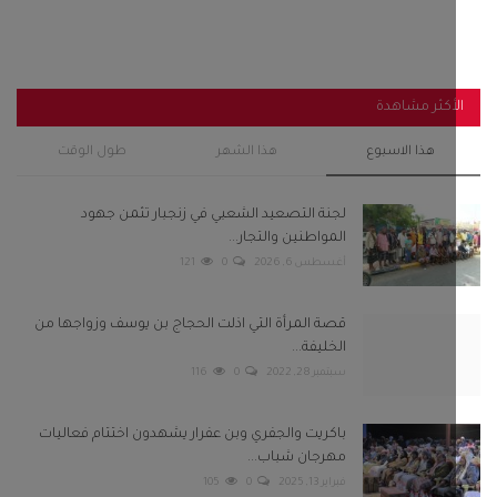
أغسطس 6, 2026
0
121
قصة المرأة التي اذلت الحجاج بن يوسف وزواجها من
الخليفة...
سبتمبر 28, 2022
0
116
باكريت والجفري وبن عفرار يشهدون اختتام فعاليات
مهرجان شباب...
فبراير 13, 2025
0
105
رئيس انتقالي أحور والسلطة المحلية يفتتحان مجمع
الزهراء...
سبتمبر 29, 2025
0
105
استنفار في صنعاء عقب قيام مليشيا الحوثي باعتقال 8
من مشائخ...
سبتمبر 22, 2022
0
98