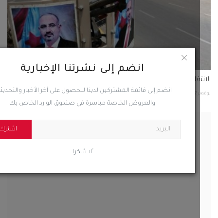
انضم إلى نشرتنا الإخبارية
انضم إلى قائمة المشتركين لدينا للحصول على آخر الأخبار والتحديثات
والعروض الخاصة مباشرة في صندوق الوارد الخاص بك
اشترك
 | هزة أرضية تضرب مديرية رصد بيافع
20
0
1410
ًلا شكرا