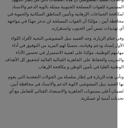
تمرة للقوات المسلحة الجنوبية ممثلة بالوية الدعم والاسناد
فحة الجماعات الإرهابية وتأمين المناطق السكانية والحيوية في
ظة أبين ، مؤكدًا أن القوات المسلحة لن تدخر جهدًا في مواجهة
هديدات تمس أمن الجنوب واستقراره.
ختام الزيارة، وجه العميد نبيل المشوشي التحية لأفراد اللواء
ل إسناد ودعم وقيادته، متمنيًا لهم المزيد من التوفيق في أداء
هم الوطنية، مؤكدا على اهمية الاستمرار في تحسين الأداء
دريب والحفاظ على الجاهزية القتالية العالية لتحقيق كل الأهداف
نية العليا في تأمين الوطن و مكافحة الإرهاب
ي هذه الزيارة في إطار سلسلة من الجولات التفقدية التي يقوم
العميد نبيل المشوشي لالوية الدعم والاسناد في محافظة أبين،
ن أعلى مستويات الجاهزية والاستعداد القتالي للتعامل مع أي
ات أمنية أو عسكرية.