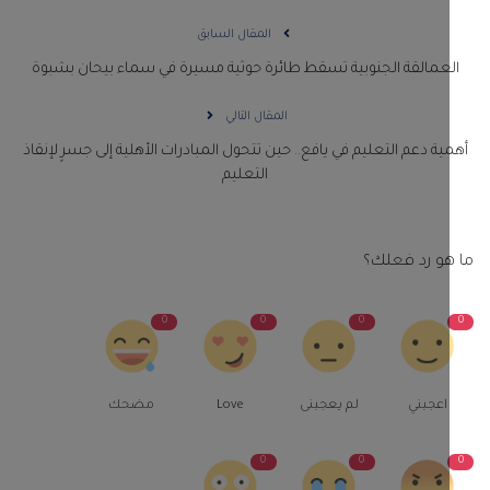
المقال السابق
عمالقة الجنوبية تسقط طائرة حوثية مسيرة في سماء بيحان بشبوة
المقال التالي
ية دعم التعليم في يافع.. حين تتحول المبادرات الأهلية إلى جسرٍ لإنقاذ
التعليم
و رد فعلك؟
0
0
0
اعجبني
لم يعجبنى
Love
مضحك
0
0