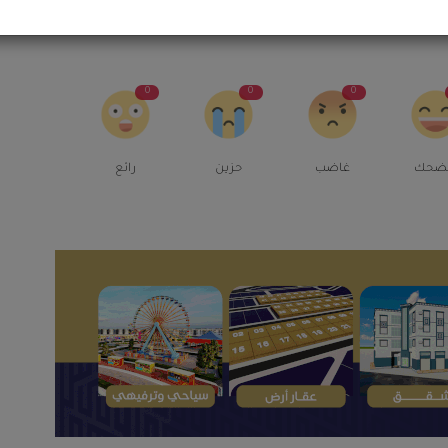
0
0
0
ضحك
غاضب
حزين
رائع