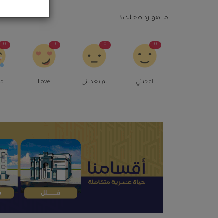
ما هو رد فعلك؟
0
0
0
0
اعجبني
لم يعجبنى
Love
م