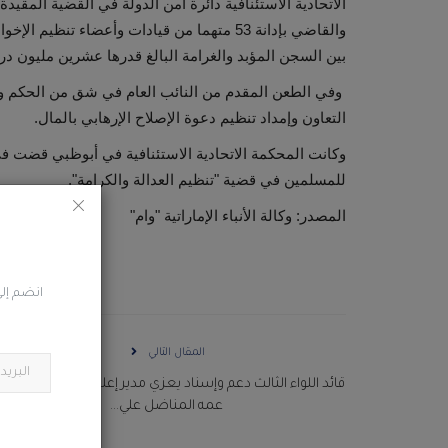
بين السجن المؤبد والغرامة البالغ قدرها عشرين مليون در
التعاون وإمداد تنظيم دعوة الإصلاح الإرهابي بالمال.
وكانت المحكمة الاتحادية الاستئنافية في أبوظبي قضت في
للمسلمين في قضية "تنظيم العدالة والكرامة".
المصدر: وكالة الأنباء الإماراتية "وام"
انضم إلى
المقال التالي
قائد اللواء الثالث دعم وإسناد يعزي مدير إعلام اللواء في وفاة ا
عمه المناضل علي...