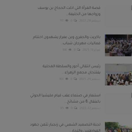
قصة المرأة التي اذلت الحجاج بن يوسف
وزواجها من الخليفة...
سبتمبر 28, 2022
0
117
باكريت والجفري وبن عفرار يشهدون اختتام
فعاليات مهرجان شباب...
فبراير 13, 2025
0
104
رئيس انتقالي أحور والسلطة المحلية
يفتتحان مجمع الزهراء...
سبتمبر 29, 2025
0
103
استنفار في صنعاء عقب قيام مليشيا الحوثي
باعتقال 8 من مشائخ...
سبتمبر 22, 2022
0
95
لجنة التصعيد الشعبي في زنجبار تثمن جهود
المواطنين والتجار...