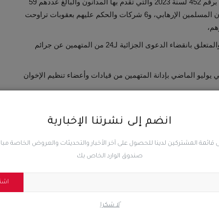
الاتحادية الاستئنافية دائرة أمن الدولة في القضية المقيدة برقم 452 لسنة 2023 والتي تقدم بها المدانون والبالغ عددهم 59
والقاضي بإدانة 53 متهما من قيادات وأعضاء تنظيم الإخوان المسلمين الإرهابي، و6 شركات والحكم عليهم بعقوبات تراوحت
هم،
وفي الطعن المقدم من النائب العام في شق من الحكم والمتعلق بانقضاء الدعوى الجزائية لـ24 من المتهمين عن جرائم
 يوليو الماضي بإدانة المتهمين من قيادات وأعضاء تنظيم الإخوان
انضم إلى نشرتنا الإخبارية
 قائمة المشتركين لدينا للحصول على آخر الأخبار والتحديثات والعروض الخاصة مب
صندوق الوارد الخاص بك
المقال السابق
اشت
بن
قيادي عسكري تابع لمليشيات الإخوان يبسط على أرض حكومية
بمحافظة تعز اليمنية (وثيقة...
ًلا شكرا