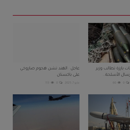
ت بارزة تطالب وزير
عاجل : الهند تشن هجوم صاروخي
سال الأسلحة...
على باكستان
0
60
مايو 7, 2025
0
113