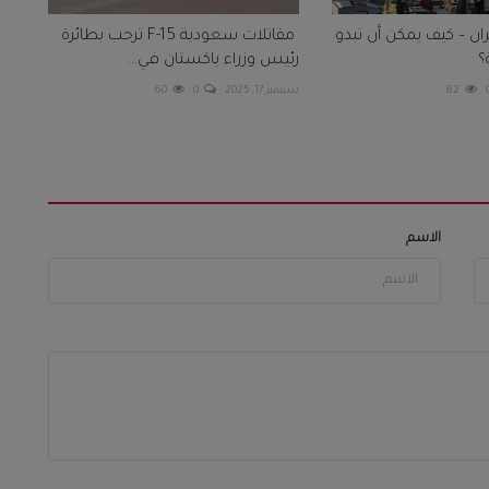
ان – كيف يمكن أن تبدو
مقاتلات سعودية F-15 ترحب بطائرة
؟
رئيس وزراء باكستان في...
82
سبتمبر 17, 2025
0
60
الاسم