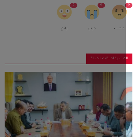
0
0
غاضب
حزين
رائع
مشاركات ذات الصلة