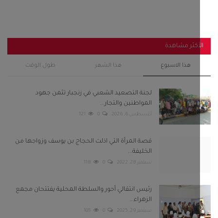
أغسطس 6, 2026
0
121
قصة المرأة التي اذلت الحجاج بن يوسف وزواجها من
الخليفة...
سبتمبر 28, 2022
0
118
رئيس انتقالي أحور والسلطة المحلية يفتتحان مجمع
الزهراء...
سبتمبر 29, 2025
0
105
باكريت والجفري وبن عفرار يشهدون اختتام فعاليات
مهرجان شباب...
فبراير 13, 2025
0
104
استنفار في صنعاء عقب قيام مليشيا الحوثي باعتقال 8
من مشائخ...
سبتمبر 22, 2022
0
97