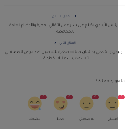
المقال السابق
لرئيس الزُبيدي يطّلع على سير عمل انتقالي المهرة والأوضاع العامة
بالمحافظة .
المقال التالي
ليدي والشعبي يدشنان حملة مصغرة للتحصين ضد مرض الحصبة في
ثلاث مديريات عالية الخطورة...
و رد فعلك؟
0
0
0
اعجبني
لم يعجبنى
Love
مضحك