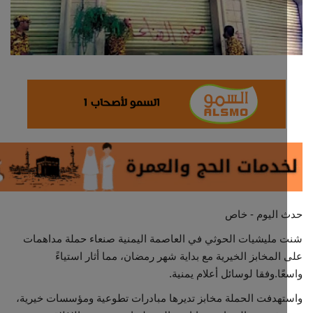
ثقافة وفن
اقتصاد
التقارير والحوارات
مؤسسة حدث اليوم
الطقس
صحة
 اليوم - خاص
مليشيات الحوثي في العاصمة اليمنية صنعاء حملة مداهمات
العالمية
المخابز الخيرية مع بداية شهر رمضان، مما أثار استياءً
ًا.وفقا لوسائل أعلام يمنية.
منصة حرة
هدفت الحملة مخابز تديرها مبادرات تطوعية ومؤسسات خيرية،
تكنولوجيا وسيارات