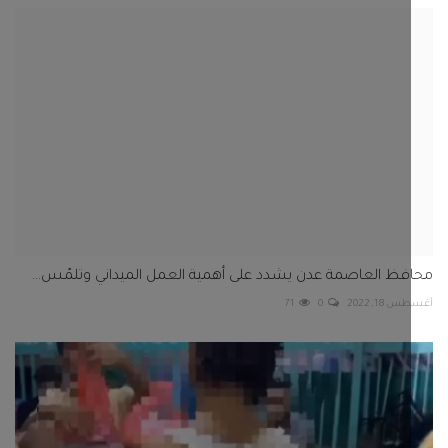
ظ العاصمة عدن يشدد على أهمية العمل الميداني وتلمّس...
1, 2022
0
71
 الديس تضبط شخصاً مخالفاً للآداب العامة وتحيل قضيته...
49
0