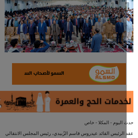
ثقافة وفن
اقتصاد
التقارير والحوارات
مؤسسة حدث اليوم
الطقس
صحة
العالمية
منصة حرة
اليوم - المكلا - خاص
الرئيس القائد عيدروس قاسم الزُبيدي، رئيس المجلس الانتقالي
تكنولوجيا وسيارات