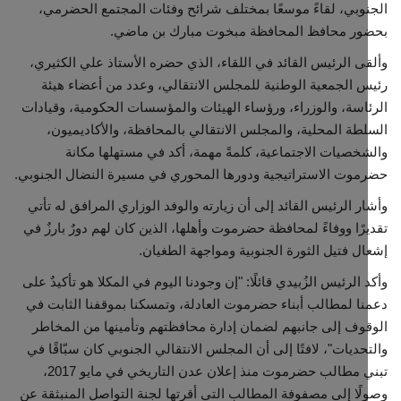
وبي، لقاءً موسعًا بمختلف شرائح وفئات المجتمع الحضرمي،
ور محافظ المحافظة مبخوت مبارك بن ماضي.
مجتمع مدني
ى الرئيس القائد في اللقاء، الذي حضره الأستاذ علي الكثيري،
 الجمعية الوطنية للمجلس الانتقالي، وعدد من أعضاء هيئة
معرض الصور
اسة، والوزراء، ورؤساء الهيئات والمؤسسات الحكومية، وقيادات
طة المحلية، والمجلس الانتقالي بالمحافظة، والأكاديميون،
خصيات الاجتماعية، كلمةً مهمة، أكد في مستهلها مكانة
وت الاستراتيجية ودورها المحوري في مسيرة النضال الجنوبي.
ر الرئيس القائد إلى أن زيارته والوفد الوزاري المرافق له تأتي
رًا ووفاءً لمحافظة حضرموت وأهلها، الذين كان لهم دورٌ بارزٌ في
ل فتيل الثورة الجنوبية ومواجهة الطغيان.
 الرئيس الزُبيدي قائلًا: "إن وجودنا اليوم في المكلا هو تأكيدٌ على
ا لمطالب أبناء حضرموت العادلة، وتمسكنا بموقفنا الثابت في
وف إلى جانبهم لضمان إدارة محافظتهم وتأمينها من المخاطر
حديات"، لافتًا إلى أن المجلس الانتقالي الجنوبي كان سبّاقًا في
تبني مطالب حضرموت منذ إعلان عدن التاريخي في مايو 2017،
ًا إلى مصفوفة المطالب التي أقرتها لجنة التواصل المنبثقة عن