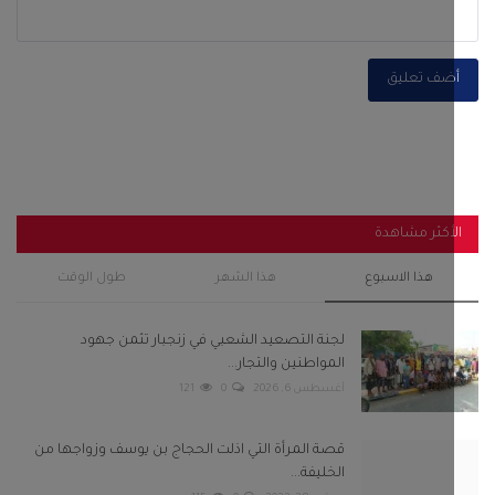
هذا الاسبوع
هذا الشهر
طول الوقت
لجنة التصعيد الشعبي في زنجبار تثمن جهود
المواطنين والتجار...
أغسطس 6, 2026
0
121
قصة المرأة التي اذلت الحجاج بن يوسف وزواجها من
الخليفة...
سبتمبر 28, 2022
0
115
باكريت والجفري وبن عفرار يشهدون اختتام فعاليات
مهرجان شباب...
فبراير 13, 2025
0
105
رئيس انتقالي أحور والسلطة المحلية يفتتحان مجمع
الزهراء...
سبتمبر 29, 2025
0
105