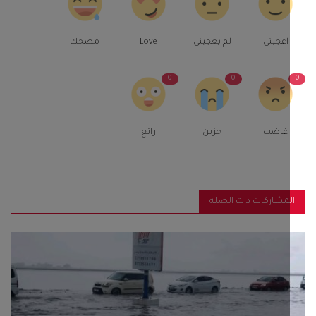
اعجبني
لم يعجبنى
Love
مضحك
0
0
غاضب
حزين
رائع
مشاركات ذات الصلة