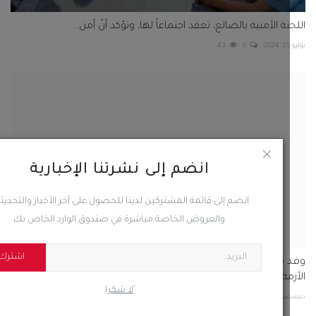
نة الأمنية بالضالع، تعقد اجتماعاً لها، وتؤكد أنّ أمن...
43
0
 سياسي سعودي يصل صنعاء لبحث التسويات النهائية وحل
مة
 2022
0
717
انضم إلى نشرتنا الإخبارية
انضم إلى قائمة المشتركين لدينا للحصول على آخر الأخبار والتحديثات
والعروض الخاصة مباشرة في صندوق الوارد الخاص بك
اشترك
ًلا شكرا