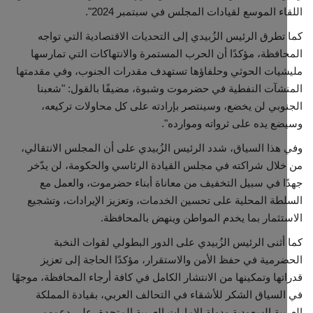
اء الموسع لقيادات المجلس في سبتمبر 2024".
تطرق الرئيس الزُبيدي إلى التحديات الاقتصادية التي تواجه
افظة، مؤكدًا أن الحرب المستمرة والانتهاكات التي تمارسها
يات الحوثي وحلفاؤها تستهدف مقدرات الجنوب، وفي مقدمتها
شآت النفطية في حضرموت وشبوة، مضيفًا بالقول: "شعبنا
وبي لن يخضع، وسينتصر بإرادته على كل محاولات تركيعه،
ع يده على ثرواته وموارده".
هذا السياق، شدد الرئيس الزُبيدي على أن المجلس الانتقالي،
لال شراكته في مجلس القيادة الرئاسي والحكومة، لن يدّخر
ا في سبيل التخفيف من معاناة أبناء حضرموت، والعمل مع
طة المحلية على تحسين الخدمات، وتعزيز الإيرادات، وتشجيع
تثمار بما يخدم المواطن وينهض بالمحافظة.
أثنى الرئيس الزُبيدي على الدور البطولي لقوات النخبة
رمية في حفظ الأمن والاستقرار، مؤكدًا الحاجة إلى تعزيز
تها وتمكينها من الانتشار الكامل في كافة أرجاء المحافظة، موجهًا
لسياق الشكر للأشقاء في التحالف العربي، بقيادة المملكة
بية السعودية ودولة الإمارات العربية المتحدة، على دعمهم