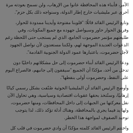
ر، فأبناء هذه المحافظة عانوا من الإرهاب، ولن نسمح بعودته مرة
 عبر مليشيات خارج إطار الدولة، وسنواجه ذلك بكل حزم".
ع الرئيس القائد قائلًا: "قلوبنا مفتوحة وأيدينا ممدودة للحوار،
ق الحوار حاور وسيواصل جهوده مع جميع المكونات، وفي
تهم مؤتمر حضرموت الجامع، الذي لم يستجب حتى اللحظة رغم
وات العديدة الموجهة لهم، ولكننا مستعدون لأن نواصل الجهود
 حضرموت، باعتبارها عمود الدولة الجنوبية القادمة".
 الرئيس القائد أبناء حضرموت إلى حل مشكلاتهم داخليًا دون
 من أحد، مؤكدًا أن الجميع "سيقفون إلى جانبهم، فالصراع اليوم
النفط، وحضرموت أولى بنفطها".
ح الرئيس القائد أن المليشيا الحوثية صُنّفت بشكل رسمي كيانًا
بيًا، وستُتخذ بحقها عقوبات اقتصادية وسياسية، وهي تحاول الآن
معركتها من الجبهات إلى داخل المحافظات، ومنها حضرموت،
 يد فيما يجري بالمحافظة، وهناك أدلة تؤكد ذلك، لذا يتوجب
د الصفوف لمواجهة هذا الخطر.
تم الرئيس القائد كلمته مؤكدًا أن وادي حضرموت في قلب كل