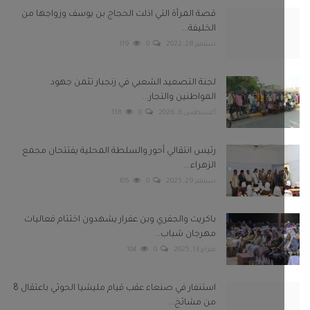
الزهراء...
سبتمبر 29, 2025
0
105
باكريت والجفري وبن عفرار يشهدون اختتام فعاليات
مهرجان شباب...
فبراير 13, 2025
0
104
استنفار في صنعاء عقب قيام مليشيا الحوثي باعتقال 8
من مشائخ...
سبتمبر 22, 2022
0
97
بعونا على
Twitter
Facebook
Telegram
Instagram