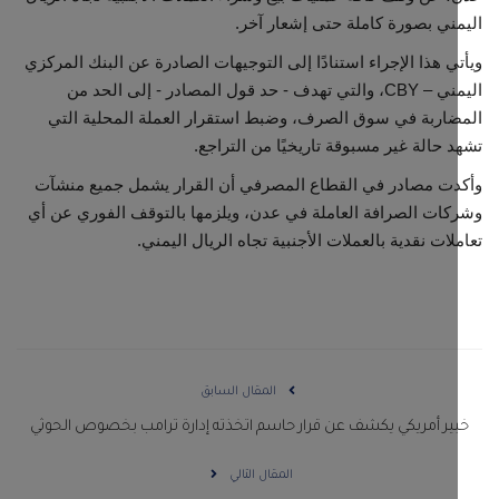
ني بصورة كاملة حتى إشعار آخر.
مجتمع مدني
ي هذا الإجراء استنادًا إلى التوجيهات الصادرة عن البنك المركزي
اليمني – CBY، والتي تهدف - حد قول المصادر - إلى الحد من
معرض الصور
اربة في سوق الصرف، وضبط استقرار العملة المحلية التي
 حالة غير مسبوقة تاريخيًا من التراجع.
ت مصادر في القطاع المصرفي أن القرار يشمل جميع منشآت
ات الصرافة العاملة في عدن، ويلزمها بالتوقف الفوري عن أي
لات نقدية بالعملات الأجنبية تجاه الريال اليمني.
المقال السابق
ير أمريكي يكشف عن قرار حاسم اتخذته إدارة ترامب بخصوص الحوثي
المقال التالي