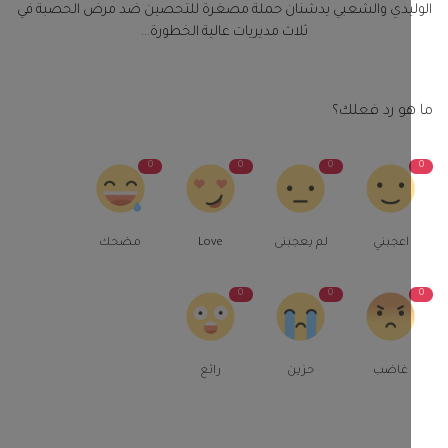
ليدي والشعبي يدشنان حملة مصغرة للتحصين ضد مرض الحصبة في
ثلاث مديريات عالية الخطورة...
و رد فعلك؟
0
0
0
اعجبني
لم يعجبنى
Love
مضحك
0
0
غاضب
حزين
رائع