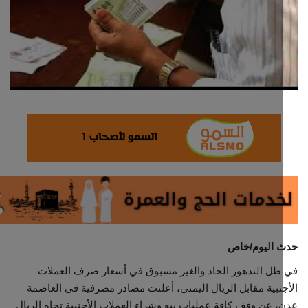
ثقافة وفن
اقتصاد
التقارير والحوارات
مؤسسة حدث اليوم
الطقس
صحة
العالمية
 اليوم/خاص
ل التدهور الحاد والغير مسبوق في أسعار صرف العملات
منصة حرة
نبية مقابل الريال اليمني، أعلنت مصادر مصرفية في العاصمة
 عن وقف كافة عمليات بيع وشراء العملات الأجنبية تجاه الريال
تكنولوجيا وسيارات