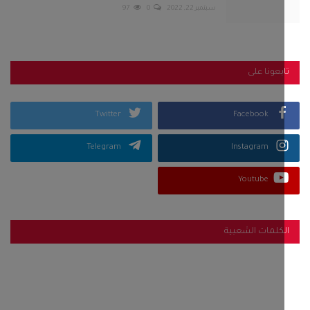
Youtube
كلمات الشعبية
نص تجريبي لاختبار شكل و حجم النصوص و طريقة عرضها في هذا المكان و
و لون الخط حيث يتم التحكم في هذا النص وامكانية تغييرة في اي وقت عن
 ادارة الموقع . يتم اضافة هذا النص كنص تجريبي للمعاينة فقط وهو لا
 عن أي موضوع محدد انما لتحديد الشكل العام للقسم او الصفحة أو