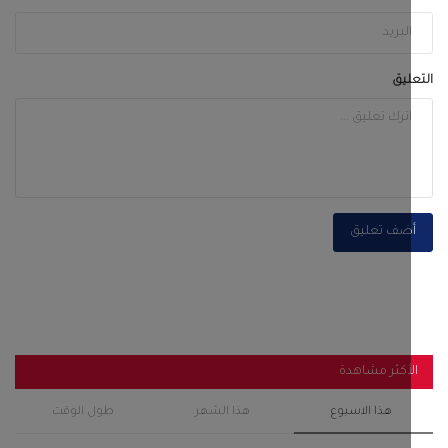
ضف تعليق
أكثر مشاهدة
هذا الاسبوع
هذا الشهر
طول الوقت
قصة المرأة التي اذلت الحجاج بن يوسف وزواجها من
الخليفة...
سبتمبر 28, 2022
0
119
لجنة التصعيد الشعبي في زنجبار تثمن جهود
المواطنين والتجار...
أغسطس 6, 2026
0
118
رئيس انتقالي أحور والسلطة المحلية يفتتحان مجمع