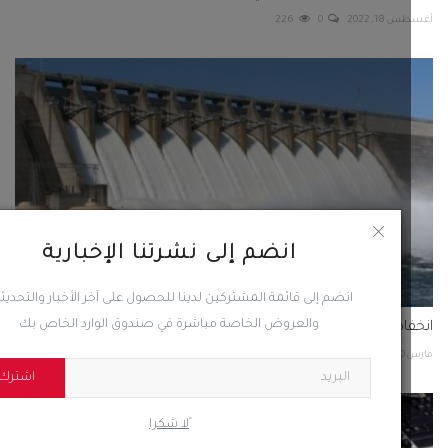
اض توليد الطاقة الكهرومائية غرب أمريكا 11%
20
0
65
انضم إلى نشرتنا الإخبارية
انضم إلى قائمة المشتركين لدينا للحصول على آخر الأخبار والتحديثات
والعروض الخاصة مباشرة في صندوق الوارد الخاص بك
اشترك
ًلا شكرا
ف على اسعار الصرف لليوم الخميس