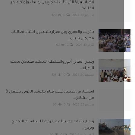
قصة المرأة التي اذلت الحجاج بن يوسف وزواجها من
الخليفة...
سبتمبر 28, 2022
0
120
باكريت والجفري وبن عفرار يشهدون اختتام فعاليات
مهرجان شباب...
فبراير 13, 2025
0
103
رئيس انتقالي أحور والسلطة المحلية يفتتحان مجمع
الزهراء...
سبتمبر 29, 2025
0
103
استنفار في صنعاء عقب قيام مليشيا الحوثي باعتقال 8
من مشائخ...
سبتمبر 22, 2022
0
95
زنجبار تشهد عصياناً مدنياً رفضاً لسياسات التجويع
وتردي...
أغسطس 4, 2026
0
60