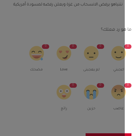
نتنياهو يرفض الانسحاب من غزة ويعلن رفضه لمسودة أمريكية
و رد فعلك؟
0
0
0
اعجبني
لم يعجبنى
Love
مضحك
0
0
غاضب
حزين
رائع