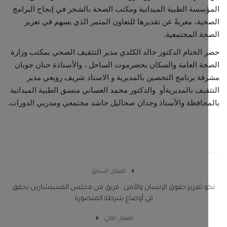
سسة الطبية الميدانية ومكتب الصحة بالشحر في إنجاح البرامج
ية، معربةً عن تقديرها للتعاون المثمر الذي يسهم في تعزيز
ة المجتمعية.
الختام الدكتور خالد الكلدي مدير التثقيف الصحي بمكتب وزارة
ة العامة والسكان بحضرموت الساحل ، والأستاذة حنان جوبان
ة برنامج التحصين بالمديرية و الاستاذ شريف رويعي مدير
قيف بالمديريةأو والدكتور محمد العساني منسق الطبية الميدانية
حافظة والأستاذ وجدان صحاليل حاشد مجتمعي ومدربي الدورات.
المقال السابق
و تعزيز حقوق الإنسان والأمن.. فريق من مجلس المستشارين يحقق
في أوضاع شرطة المنصورة
المقال التالي