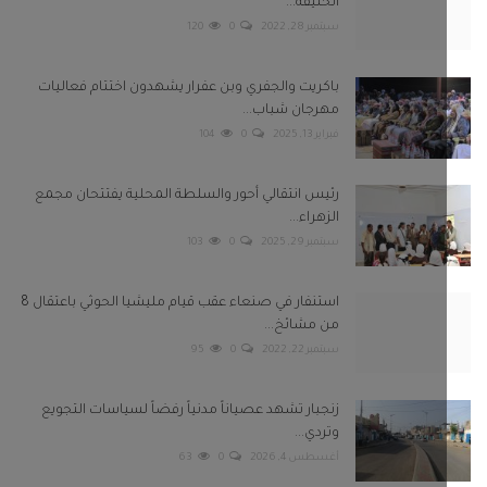
استنفار في صنعاء عقب قيام مليشيا الحوثي باعتقال 8
من مشائخ...
سبتمبر 22, 2022
0
95
زنجبار تشهد عصياناً مدنياً رفضاً لسياسات التجويع
وتردي...
أغسطس 4, 2026
0
63
بعونا على
Twitter
Facebook
Telegram
Instagram
Youtube