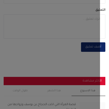
أكثر مشاهدة
هذا الاسبوع
هذا الشهر
طول الوقت
قصة المرأة التي اذلت الحجاج بن يوسف وزواجها من
الخليفة...
سبتمبر 28, 2022
0
120
باكريت والجفري وبن عفرار يشهدون اختتام فعاليات
مهرجان شباب...
فبراير 13, 2025
0
104
رئيس انتقالي أحور والسلطة المحلية يفتتحان مجمع
الزهراء...
سبتمبر 29, 2025
0
103