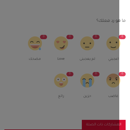
و رد فعلك؟
0
0
0
اعجبني
لم يعجبنى
Love
مضحك
0
0
غاضب
حزين
رائع
مشاركات ذات الصلة