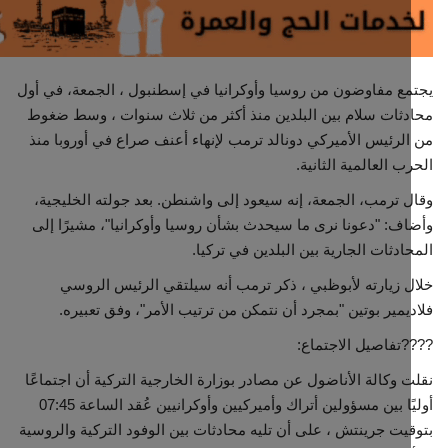
مجتمع مدني
ع مفاوضون من روسيا وأوكرانيا في إسطنبول ، الجمعة، في أول
معرض الصور
ثات سلام بين البلدين منذ أكثر من ثلاث سنوات ، وسط ضغوط
لرئيس الأميركي دونالد ترمب لإنهاء أعنف صراع في أوروبا منذ
ب العالمية الثانية.
 ترمب، الجمعة، إنه سيعود إلى واشنطن. بعد جولته الخليجية،
ف: "دعونا نرى ما سيحدث بشأن روسيا وأوكرانيا"، مشيرًا إلى
ادثات الجارية بين البلدين في تركيا.
 زيارته لأبوظبي ، ذكر ترمب أنه سيلتقي الرئيس الروسي
يمير بوتين "بمجرد أن نتمكن من ترتيب الأمر"، وفق تعبيره.
تفاصيل الاجتماع:
 وكالة الأناضول عن مصادر بوزارة الخارجية التركية أن اجتماعًا
أوليًا بين مسؤولين أتراك وأميركيين وأوكرانيين عُقد الساعة 07:45
يت جرينتش ، على أن تليه محادثات بين الوفود التركية والروسية