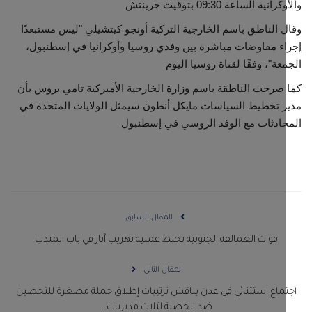
نية الساعة 09:30 بتوقيت جرينتش
 الناطق باسم الخارجية التركية أونجو كيتشيلي "ليس مستبعدًا
ء مفاوضات مباشرة بين وفدي روسيا وأوكرانيا في إسطنبول،
عة"، وفقًا لقناة روسيا اليوم
صرحت الناطقة باسم وزارة الخارجية الأميركية تامي بروس بأن
 تخطيط السياسات مايكل أنطون سيمثل الولايات المتحدة في
ادثات مع الوفد الروسي في إسطنبول
المقال السابق
‏قوات العمالقة الجنوبية تحبط عملية تهريب آثار في باب المندب
المقال التالي
ماع استثنائي في عدن يناقش ترتيبات إطلاق حملة مصغرة للتحصين
ضد الحصبة لثلاث مديريات...