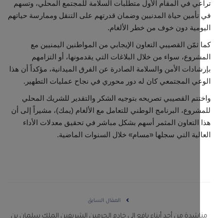
ي في المقام الأول متطلبات السلامة للمجتمع المحلي، وتسهم
أمين حياة المدنيين وضمان قدرتهم على التنقل وممارسة حياتهم
مية دون خوف من خطر الألغام.
ثمّن القصيبي التعاون الإيجابي من المواطنين اليمنيين مع
روع، سواء من خلال البلاغات التي يقدمونها، أو التزامهم
ادات الأمن والسلامة الصادرة عن الفرق الميدانية، مؤكداً أن هذا
ي المجتمعي كان له دور محوري في نجاح عمليات التطهير.
تم القصيبي تصريحه بتوجيه الشكر والتقدير للشريك المحلي
روع، البرنامج الوطني للتعامل مع الألغام (يمك)، مشيراً إلى أن
التعاون المثمر أسهم بشكل مباشر في تحقيق معدلات الأداء
لية التي سجلها «مسام» خلال السنوات الماضية.
المقال السابق
شدة من أحد أبناء يافع إلى خادم الحرمين الشريفين الملك سلمان بن