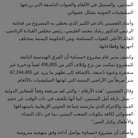
نيين، والمتمثل في الألغام والعبوات الناسفة التي زرعتها
ليشيات الحوثية بشكل عشوائي.
مجتمع مدني
د القصيبي بالدعم الكبير الذي يحظى به المشروع من فخامة
معرض الصور
يس الدكتور رشاد محمد العليمي، رئيس مجلس القيادة الرئاسي،
ئد الأعلى للقوات المسلحة، ومن الحكومة اليمنية بمختلف
تها وقطاعاتها.
 مدير عام مشروع «مسام» أن الفرق الهندسية التابعة
للمشروع تمكنت من نزع وإتلاف أكثر من 495,855 لغماً وذخيرة غير
منفجرة وعبوة ناسفة، بالإضافة إلى تطهير ما يزيد عن 67,244,455
ً مربعاً من الأراضي اليمنية التي لوثتها الميليشيات بالألغام.
 القصيبي: "هذه الأرقام – والتي تُعد مرتفعة وفقاً للمعايير الدولية
ثل بارقة أمل لليمنيين، كما أنها تكشف في ذات الوقت عن حجم
ث والإجرام الذي مارسته جماعة الحوثي الإرهابية باستهدافها
وائي لكافة مكونات الشعب اليمني، بما في ذلك النساء
طفال وكبار السن."
اف أن مشروع «مسام» يواصل أداءه وفق منهجية مدروسة