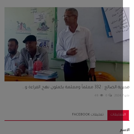
: 332 معلماً ومعلمة يكملون نهج القراءة و...
48
0
تعليقات
تعليقات FACEBOOK
م