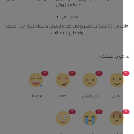
عبدالعزيز وولي...
المقال التالي
#أكثر من 50 قتيلاً في العبر وإخلاء طارئ للجرحى وسط تحليق حربي مكثف
وانقطاع للاتصالات
و رد فعلك؟
0
0
0
اعجبني
لم يعجبنى
Love
مضحك
0
0