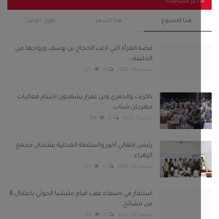
أكثر مشاهدة
هذا الاسبوع
هذا الشهر
طول الوقت
قصة المرأة التي اذلت الحجاج بن يوسف وزواجها من
الخليفة...
سبتمبر 28, 2022
0
121
باكريت والجفري وبن عفرار يشهدون اختتام فعاليات
مهرجان شباب...
فبراير 13, 2025
0
104
رئيس انتقالي أحور والسلطة المحلية يفتتحان مجمع
الزهراء...
سبتمبر 29, 2025
0
103
استنفار في صنعاء عقب قيام مليشيا الحوثي باعتقال 8
من مشائخ...
سبتمبر 22, 2022
0
95