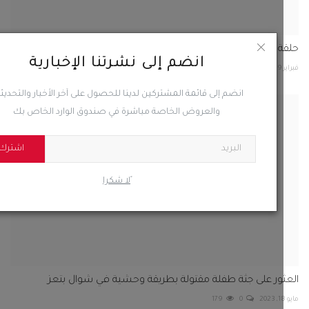
 تراثية ضمن فعاليات مهرجان اتحاد شباب الغد في أثوب...
انضم إلى نشرتنا الإخبارية
2
0
61
انضم إلى قائمة المشتركين لدينا للحصول على آخر الأخبار والتحديثات
والعروض الخاصة مباشرة في صندوق الوارد الخاص بك
اشترك
ًلا شكرا
ور على جثة طفلة مقتولة بطريقة وحشية في شوال بتعز
179
0