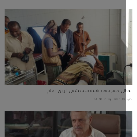
الي خنفر يتفقد هيئة مستشفى الرازي العام
2
0
34