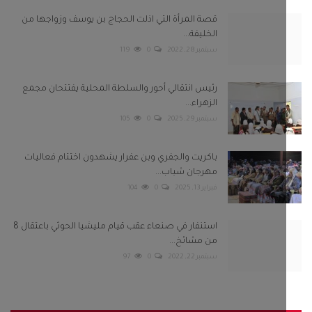
قصة المرأة التي اذلت الحجاج بن يوسف وزواجها من
الخليفة...
سبتمبر 28, 2022
0
119
رئيس انتقالي أحور والسلطة المحلية يفتتحان مجمع
الزهراء...
سبتمبر 29, 2025
0
105
باكريت والجفري وبن عفرار يشهدون اختتام فعاليات
مهرجان شباب...
فبراير 13, 2025
0
104
استنفار في صنعاء عقب قيام مليشيا الحوثي باعتقال 8
من مشائخ...
سبتمبر 22, 2022
0
97