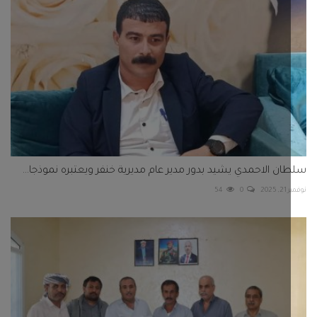
ن الاحمدي يشيد بدور مدير عام مديرية خنفر ويعتبره نموذجا...
202
0
54