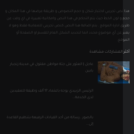
نص تجريبي لاختبار شكل و حجم النصوص و طريقة عرضها في هذا المكان و
و لون الخط حيث يتم التحكم في هذا النص وامكانية تغييرة في اي وقت عن
 ادارة الموقع . يتم اضافة هذا النص كنص تجريبي للمعاينة فقط وهو لا
 عن أي موضوع محدد انما لتحديد الشكل العام للقسم او الصفحة أو
قع.
 المشاركات مشاهدة
عاجل | العثور على جثة مواطن مقتول في مدينة زنجبار
بابين
الرئيس الزبيدي يوجه باعتماد 17 ألف وظيفة للمقيدين
لدى الخدمة...
بالصور ..رسالة من أحد القيادات الرفيعة بتنظيم القاعدة
إلى...