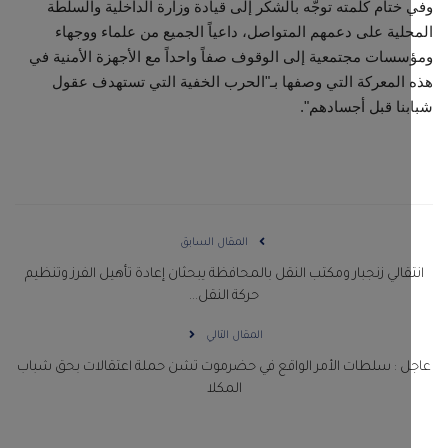
ختام كلمته توجّه بالشكر إلى قيادة وزارة الداخلية والسلطة
لية على دعمهم المتواصل، داعياً الجميع من علماء ووجهاء
سات مجتمعية إلى الوقوف صفاً واحداً مع الأجهزة الأمنية في
المعركة التي وصفها بـ"الحرب الخفية التي تستهدف عقول
نا قبل أجسادهم".
المقال السابق
قالي زنجبار ومكتب النقل بالمحافظة يبحثان إعادة تأهيل الفرز وتنظيم
حركة النقل...
المقال التالي
ل : سلطات الأمر الواقع في حضرموت تشن حملة اعتقالات بحق شباب
المكلا