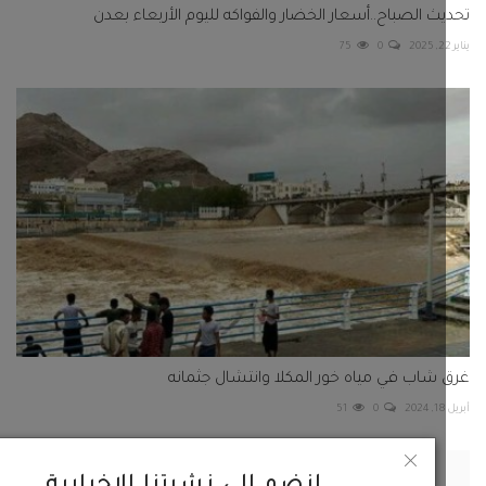
ث الصباح..أسعار الخضار والفواكه لليوم الأربعاء بعدن
75
0
شاب في مياه خور المكلا وانتشال جثمانه
51
0