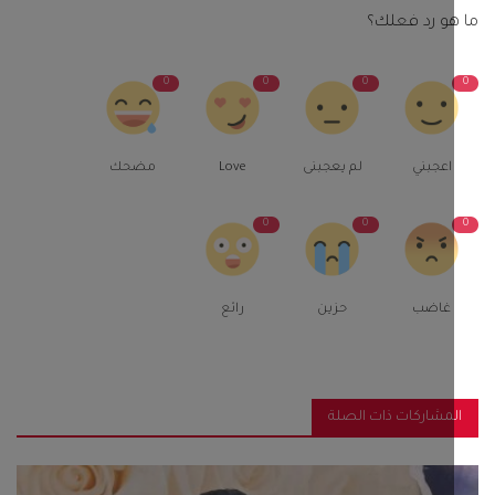
و رد فعلك؟
0
0
0
اعجبني
لم يعجبنى
Love
مضحك
0
0
غاضب
حزين
رائع
مشاركات ذات الصلة