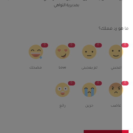
بمديرية التواهي
و رد فعلك؟
0
0
0
اعجبني
لم يعجبنى
Love
مضحك
0
0
غاضب
حزين
رائع