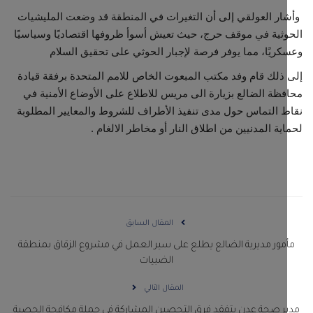
ر العولقي إلى أن التغيرات في المنطقة قد وضعت المليشيات
ثية في موقف حرج، حيث تعيش أسوأ ظروفها اقتصاديًا وسياسيًا
ريًا، مما يوفر فرصة لإجبار الحوثي على تحقيق السلام
ذلك قام وفد مكتب المبعوت الخاص للامم المتحدة برفقة قيادة
ظة الضالع بزيارة الى مريس للاطلاع على الأوضاع الأمنية في
 التماس حول مدى تنفيذ الأطراف للشروط والمعايير المطلوبة
ية المدنيين من اطلاق النار أو مخاطر الالغام .
المقال السابق
مور مديرية الضالع يطلع على سير العمل في مشروع الزقاق بمنطقة
الضبيات
المقال التالي
ر صحة عدن يتفقد فرق التحصين المشاركة في حملة مكافحة الحصبة