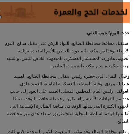
ثقافة وفن
اقتصاد
اليوم/نجيب العلي
التقارير والحوارات
بل محافظ محافظة الضالع، اللواء الركن علي مقبل صالح، اليوم
بعاء، وفدًا من مكتب المبعوث الخاص للأمم المتحدة برئاسة
مؤسسة حدث اليوم
ني هايورد، المستشار العسكري للمبعوث الخاص لليمن، والسيد
ت سكوت، مدير مكتب المبعوث الخاص .
الطقس
ل اللقاء، الذي حضره رئيس انتقالي محافظة الضالع، العميد
لله مهدي، وقائد المنطقة العسكرية الثامنة، العميد هادي
صحة
لقي وامين العام المجلس المحلي العميد علي العود إلى جانب
من القيادات الأمنية والعسكرية رحب المحافظ بالوفد، مثمنًا
العالمية
ود الكبيرة التي يبذلها الوفد في متابعة المبادرة الإنسانية التي
تها قيادة السلطة المحلية لفتح طريق صنعاء عدن عبر محافظة
منصة حرة
لع.
ع محافظ الضالع وفد مكتب المبعوث اللأمم المتحدة الانتهاكات
تكنولوجيا وسيارات