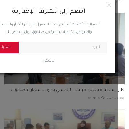
2025
0
45
انضم إلى نشرتنا الإخبارية
انضم إلى قائمة المشتركين لدينا للحصول على آخر الأخبار والتحديثات
والعروض الخاصة مباشرة في صندوق الوارد الخاص بك
اشترك
ًلا شكرا
 استقباله سفيرة فرنسا.. البحسني يدعو للاسثمار بحضرموت
54
0