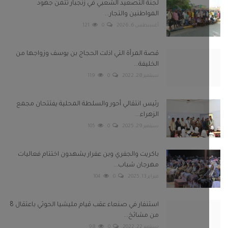
لجنة التصعيد الشعبي في زنجبار تثمن جهود
المواطنين والتجار...
أغسطس 6, 2026
0
121
قصة المرأة التي اذلت الحجاج بن يوسف وزواجها من
الخليفة...
سبتمبر 28, 2022
0
119
رئيس انتقالي أحور والسلطة المحلية يفتتحان مجمع
الزهراء...
سبتمبر 29, 2025
0
105
باكريت والجفري وبن عفرار يشهدون اختتام فعاليات
مهرجان شباب...
فبراير 13, 2025
0
104
استنفار في صنعاء عقب قيام مليشيا الحوثي باعتقال 8
من مشائخ...
سبتمبر 22, 2022
0
98