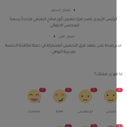
المقال السابق
لرئيس الزُبيدي يُصدر قرارا بتعيين أنور صالح التميمي متحدثاً رسمياً
للمجلس الانتقالي...
المقال التالي
ر صحة عدن يتفقد فرق التحصين المشاركة في حملة مكافحة الحصبة
بمديرية التواهي
و رد فعلك؟
0
0
0
اعجبني
لم يعجبنى
Love
مضحك
0
0