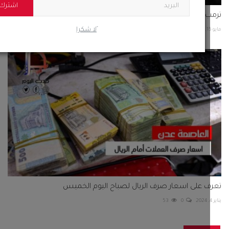
اشترك
 يسعى لجذب تريليوني دولار من الاستثمارات الأجنبية لتعزيز...
ًلا شكرا
68
0
 على اسعار صرف الريال لصباح اليوم الخميس
53
0