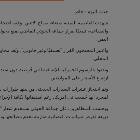
حدث اليوم - خاص
شهدت العاصمة اليمنية صنعاء، صباح الاثنين، وقفة احتجاج
والصناعية، تنديدًا بقرار جماعة الحوثي القاضي بمنع دخول
اليمن.
واعتبر المحتجون القرار "تعسفيًا وغير قانوني"، ويُعد مح
المحلي.
ونددوا بالرسوم الجمركية الإضافية التي فُرضت دون سند قا
ارتفاع الأسعار على المواطنين.
لمجرد أنها جُمعت في أمريكا، رغم استيفائها لكافة الإجراءا
وبحسب المتظاهرين، فإن جماعة الحوثي تستخدم شعار "مق
ذريعة لفرض سياسات اقتصادية صارمة تخدم مصالحها وتمك