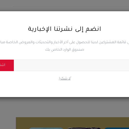
المقال السابق
مدير أمن العاصمة عدن يكرّم كوادر أمنية وإعلامية وشخصيات
انضم إلى نشرتنا الإخبارية
رسمية لدورهم في مكافحة المخدرات
 قائمة المشتركين لدينا للحصول على آخر الأخبار والتحديثات والعروض الخاصة مب
صندوق الوارد الخاص بك
اشت
0
0
0
ًلا شكرا
ضحك
غاضب
حزين
رائع