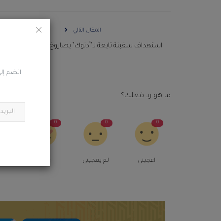
المقال التالي
استهداف سفينة تابعة لـ”أدنوك” بصاروخ أثناء عبورها هرمز
انضم إلى
ما هو رد فعلك؟
0
0
0
0
اعجبني
لم يعجبنى
Love
م