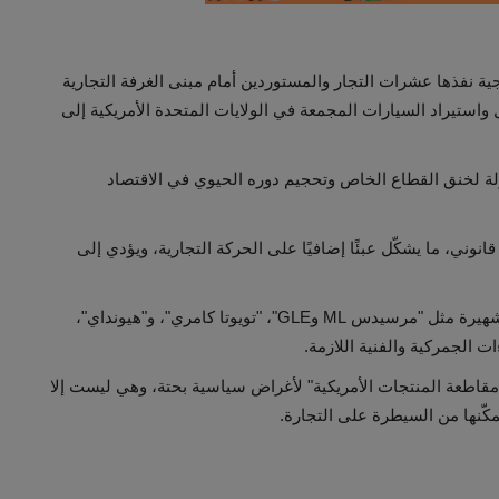
ية نفذها عشرات التجار والمستوردين أمام مبنى الغرفة التجارية
 واستيراد السيارات المجمعة في الولايات المتحدة الأمريكية إلى
اولة لخنق القطاع الخاص وتحجيم دوره الحيوي في الاقتصاد
نوني، ما يشكّل عبئًا إضافيًا على الحركة التجارية، ويؤدي إلى
وتم احتجاز عشرات السيارات الحديثة، من بينها طرازات شهيرة مثل "مرسيدس ML وGLE"، "تويوتا كامري"، و"هيونداي"،
ت الجمركية والفنية اللازمة.
اطعة المنتجات الأمريكية" لأغراض سياسية بحتة، وهي ليست إلا
ّنها من السيطرة على التجارة.