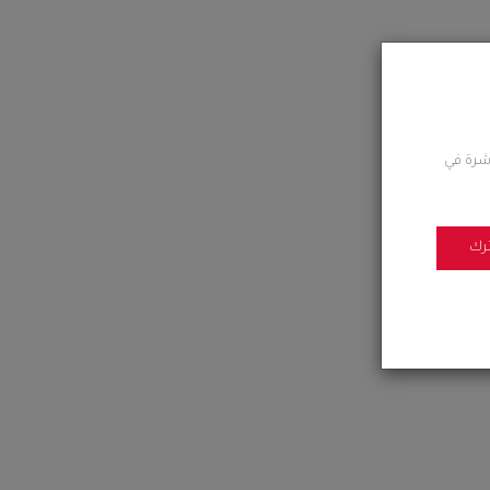
اشرة في
رك