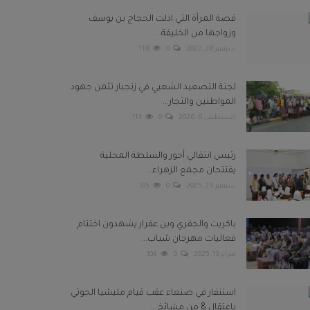
قصة المرأة التي اذلت الحجاج بن يوسف
وزواجها من الخليفة...
سبتمبر 28, 2022
0
118
لجنة التصعيد الشعبي في زنجبار تثمن جهود
المواطنين والتجار...
أغسطس 6, 2026
0
113
رئيس انتقالي أحور والسلطة المحلية
يفتتحان مجمع الزهراء...
سبتمبر 29, 2025
0
105
باكريت والجفري وبن عفرار يشهدون اختتام
فعاليات مهرجان شباب...
فبراير 13, 2025
0
104
استنفار في صنعاء عقب قيام مليشيا الحوثي
باعتقال 8 من مشائخ...