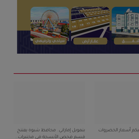
.اليكم أسعار الخضروات
بتمويل إماراتي.. محافظ شبوة يفتتح
قسم فحص الأنسجة في مختبرات...