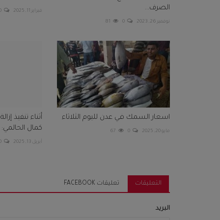
الصرف...
فبراير 11, 2025
0
نوفمبر 26, 2023
0
81
اسعار السمك في عدن لليوم الثلاثاء
أثناء تنفيذ إزا
كمال الحالمي: ك
مايو 20, 2025
0
67
أبريل 13, 2025
0
التعليقات
تعليقات FACEBOOK
البريد