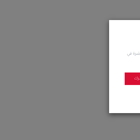
اشرة في
رك