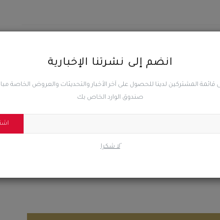
المقال السابق
دفاع شبوة تطيح بقاتل ”الخليفي“ وتتوعد بتفكيك العصابة
انضم إلى نشرتنا الإخبارية
الإجرامية حتى آخر فرد
 قائمة المشتركين لدينا للحصول على آخر الأخبار والتحديثات والعروض الخاصة مب
صندوق الوارد الخاص بك
اشت
0
0
0
ًلا شكرا
ضحك
غاضب
حزين
رائع