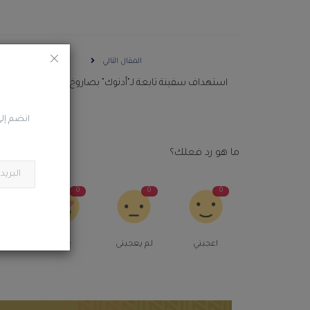
المقال التالي
استهداف سفينة تابعة لـ”أدنوك” بصاروخ أثناء عبورها هرمز
انضم إلى
ما هو رد فعلك؟
0
0
0
0
اعجبني
لم يعجبنى
Love
م