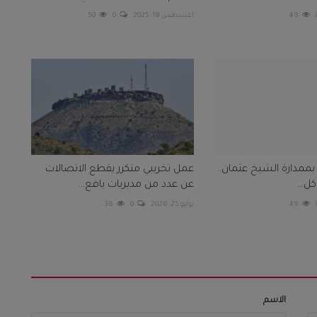
49
أغسطس 18, 2025
0
50
لة بممدارة الشيخ عثمان..
عمل تخريبي متكرر يقطع الاتصالات
ل...
عن عدد من مديريات يافع...
49
يوليو 25, 2026
0
36
الاسم