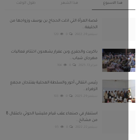
هذا الاسبوع
هذا الشهر
طول الوقت
قصة المرأة التي اذلت الحجاج بن يوسف وزواجها من
الخليفة...
سبتمبر 28, 2022
0
120
باكريت والجفري وبن عفرار يشهدون اختتام فعاليات
مهرجان شباب...
فبراير 13, 2025
0
104
رئيس انتقالي أحور والسلطة المحلية يفتتحان مجمع
الزهراء...
سبتمبر 29, 2025
0
103
استنفار في صنعاء عقب قيام مليشيا الحوثي باعتقال 8
من مشائخ...
سبتمبر 22, 2022
0
95