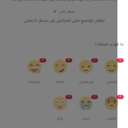
المقال التالي
انتقالي الوضيع ينعي المناضل علي عشال الحنشي
و رد فعلك؟
0
0
0
اعجبني
لم يعجبنى
Love
مضحك
0
0
غاضب
حزين
رائع