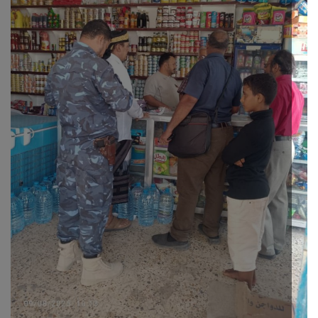
ثقافة وفن
اقتصاد
التقارير والحوارات
مؤسسة حدث اليوم
الطقس
صحة
العالمية
منصة حرة
تكنولوجيا وسيارات