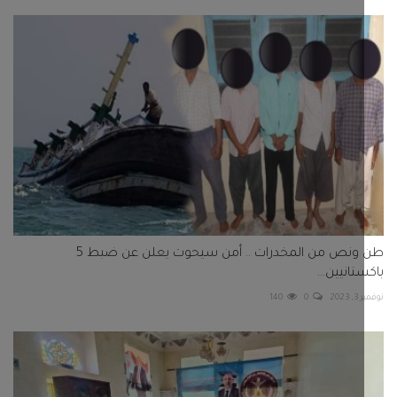
طن ونص من المخدرات .. أمن سيحوت يعلن عن ضبط 5
تانيين...
202
0
140