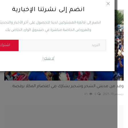
انضم إلى نشرتنا الإخبارية
انضم إلى قائمة المشتركين لدينا للحصول على آخر الأخبار والتحديثات
والعروض الخاصة مباشرة في صندوق الوارد الخاص بك
اشترك
ًلا شكرا
من مدينتي الشحر وشحير يشارك في اعتصام المكلا برقصة...
 2025
0
45
تشار جمال العيسائي يتسلم مكتب الصناعة والتجارة بمديرية...
202
0
116