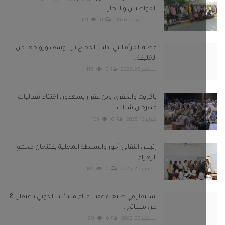
فبراير 13, 2025
0
105
رئيس انتقالي أحور والسلطة المحلية يفتتحان مجمع
الزهراء...
سبتمبر 29, 2025
0
105
استنفار في صنعاء عقب قيام مليشيا الحوثي باعتقال 8
من مشائخ...
سبتمبر 22, 2022
0
98
بعونا على
Twitter
Facebook
Telegram
Instagram