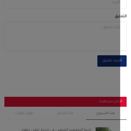
أكثر مشاهدة
هذا الاسبوع
هذا الشهر
طول الوقت
لجنة التصعيد الشعبي في زنجبار تثمن جهود
المواطنين والتجار...
أغسطس 6, 2026
0
121
قصة المرأة التي اذلت الحجاج بن يوسف وزواجها من
الخليفة...
سبتمبر 28, 2022
0
116
باكريت والجفري وبن عفرار يشهدون اختتام فعاليات
مهرجان شباب...