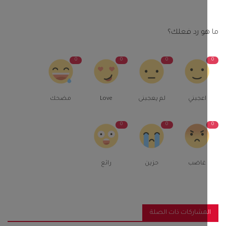
و رد فعلك؟
0
0
0
اعجبني
لم يعجبنى
Love
مضحك
0
0
غاضب
حزين
رائع
مشاركات ذات الصلة