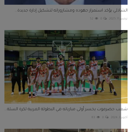
ذلي يؤكد استمرار جهوده ومشاروراته لتشكيل إدارة جديدة...
202
0
52
حضرموت يخسر أولى مبارياته في البطولة العربية لكرة السلة...
2
0
83