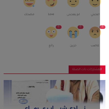
اعجبني
لم يعجبنى
Love
مضحك
0
0
غاضب
حزين
رائع
مشاركات ذات الصلة