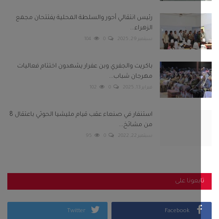
رئيس انتقالي أحور والسلطة المحلية يفتتحان مجمع
الزهراء...
سبتمبر 29, 2025
0
104
باكريت والجفري وبن عفرار يشهدون اختتام فعاليات
مهرجان شباب...
فبراير 13, 2025
0
102
استنفار في صنعاء عقب قيام مليشيا الحوثي باعتقال 8
من مشائخ...
سبتمبر 22, 2022
0
95
بعونا على
Twitter
Facebook