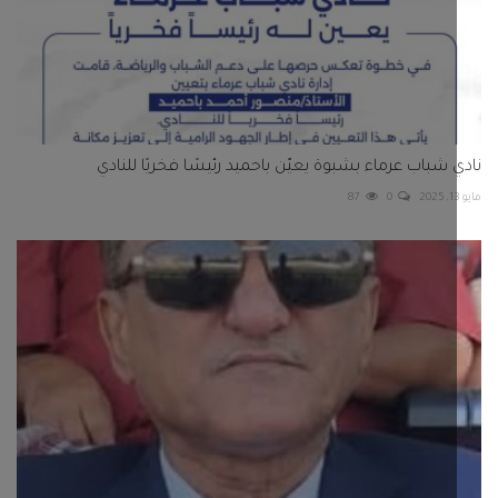
 شباب عرماء بشبوة يعيّن باحميد رئيسًا فخريًا للنادي
87
0