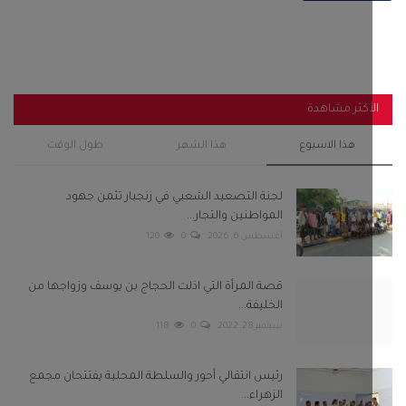
أكثر مشاهدة
هذا الاسبوع
هذا الشهر
طول الوقت
لجنة التصعيد الشعبي في زنجبار تثمن جهود
المواطنين والتجار...
أغسطس 6, 2026
0
120
قصة المرأة التي اذلت الحجاج بن يوسف وزواجها من
الخليفة...
سبتمبر 28, 2022
0
118
رئيس انتقالي أحور والسلطة المحلية يفتتحان مجمع
الزهراء...