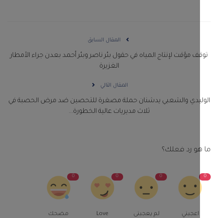
المقال السابق
ف مؤقت لإنتاج المياه في حقول بئر ناصر وبئر أحمد بعدن جراء الأمطار
الغزيرة
المقال التالي
ليدي والشعبي يدشنان حملة مصغرة للتحصين ضد مرض الحصبة في
ثلاث مديريات عالية الخطورة...
و رد فعلك؟
0
0
0
اعجبني
لم يعجبنى
Love
مضحك