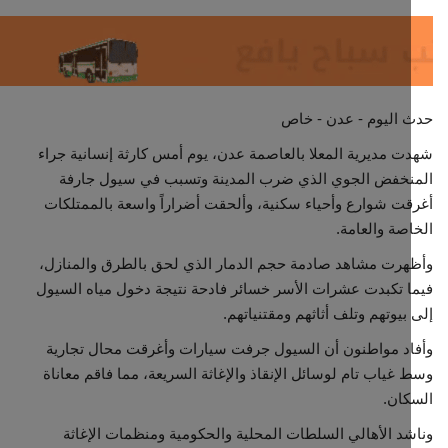
اليوم - عدن - خاص
 مديرية المعلا بالعاصمة عدن، يوم أمس كارثة إنسانية جراء
نخفض الجوي الذي ضرب المدينة وتسبب في سيول جارفة
ت شوارع وأحياء سكنية، وألحقت أضراراً واسعة بالممتلكات
صة والعامة.
رت مشاهد صادمة حجم الدمار الذي لحق بالطرق والمنازل،
 تكبدت عشرات الأسر خسائر فادحة نتيجة دخول مياه السيول
بيوتهم وتلف أثاثهم ومقتنياتهم.
د مواطنون أن السيول جرفت سيارات وأغرقت محال تجارية
غياب تام لوسائل الإنقاذ والإغاثة السريعة، مما فاقم معاناة
ان.
د الأهالي السلطات المحلية والحكومية ومنظمات الإغاثة