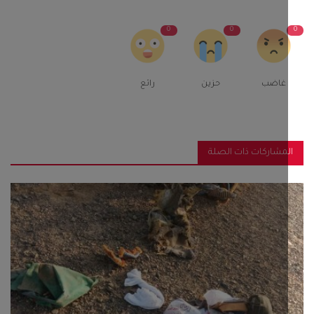
0
0
غاضب
حزين
رائع
مشاركات ذات الصلة