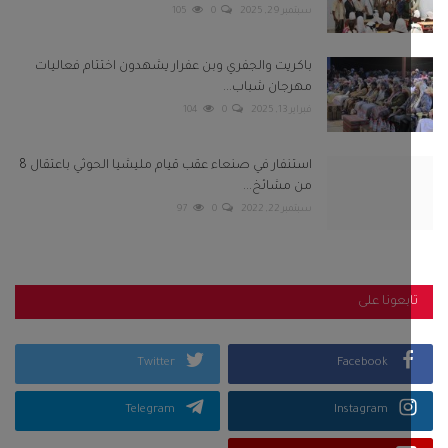
سبتمبر 29, 2025
0
105
باكريت والجفري وبن عفرار يشهدون اختتام فعاليات
مهرجان شباب...
فبراير 13, 2025
0
104
استنفار في صنعاء عقب قيام مليشيا الحوثي باعتقال 8
من مشائخ...
سبتمبر 22, 2022
0
97
بعونا على
Twitter
Facebook
Telegram
Instagram