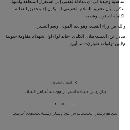
ية وحيدة في أي معادلة تُفضي إلى استقرار المنطقة وأمنها،
ين بأن تحقيق السلام الحقيقي لن يكون إلا بتحقيق العدالة
ملة للجنوب وشعبه.
ه من وراء القصد، وهو نعم المولى ونعم النصير.
 عن: العميد-طلال الكلدي -قائد لواء اول شهداءـ مقاومة جنوبية
ين -وقوات طوارئ–دلتا أبين
المقال السابق
بيان رباعي: سيادة السودان ووحدته أساس السلام
المقال التالي
نتنياهو يرفض الانسحاب من غزة ويعلن رفضه لمسودة أمريكية