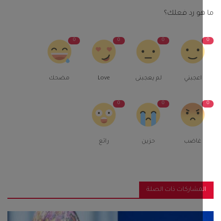
و رد فعلك؟
0
0
0
اعجبني
لم يعجبنى
Love
مضحك
0
0
غاضب
حزين
رائع
مشاركات ذات الصلة