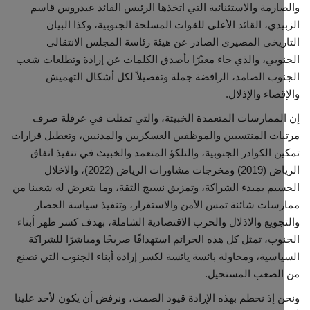
ارمة والاستثنائية التي اتخذها الرئيس القائد عيدروس قاسم
يدي، القائد الأعلى للقوات المسلحة الجنوبية، وكذا البيان
ريخي المصيري الصادر عن هيئة رئاسة المجلس الانتقالي
وبي، والذي جاء معبّرًا بأصدق الكلمات عن إرادة وتطلعات شعب
وب الصامد، الرافضة جملة وتفصيلاً لكل أشكال التهميش
قصاء والإذلال.
لممارسات المتعمدة الخبيثة، والتي تمثلت في عرقلة صرف
ات المنتسبين والموظفين العسكريين والمدنيين، وتعطيل قرارات
ن الكوادر الجنوبية، والتلكؤ المتعمد والخبيث في تنفيذ اتفاق
الرياض (2019) ومخرجات مشاورات الرياض (2022)، والاخلال
يم بمبدء الشراكة، وتمزيق نسيج الثقة، وما يتعرض له شعبنا من
سات شائنة تمس الأمن والاستقرار، وتنفيذ سياسة الحصار
جويع والاذلال والحرب الاقتصادية الشاملة، بهدف كسر ظهر أبناء
وب، تمثل كل هذه الجرائم استهدافًا صريحًا ومباشرًا للشراكة
اسية، ومحاولة بائسة يائسة لكسر إرادة أبناء الجنوب التي تصنع
الصعب المستحيل.
 إذ نحطم بهذه الإرادة قيود الصمت، ونرفض أن يكون لأحد علينا