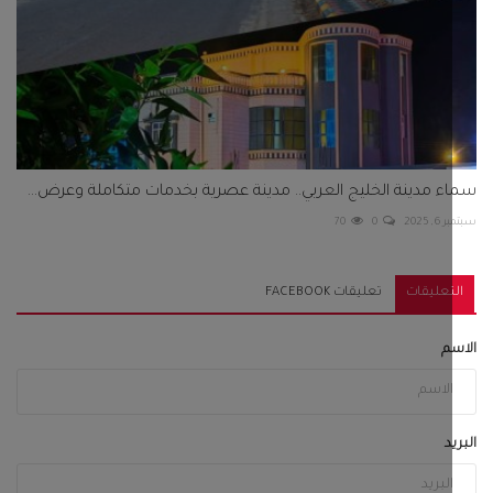
 مدينة الخليج العربي.. مدينة عصرية بخدمات متكاملة وعرض...
2025
0
70
تعليقات
تعليقات FACEBOOK
م
د