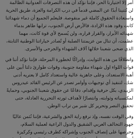
إلا اختيارنا الحر، فإننا نؤكد أن هذه التصرفات العدوانية الظالمة
ُثنينا أبدًا عن المضي قدماً في درب الكرامة والعزة، طريق الحرية
عادة الحقوق كاملة غير منقوصة. فليعلم الجميع أن دماء شهدائنا
 وقود هذه الإرادة، فالأرض أرض الجنوب، ترابها طاهر بدماء
ئه الأبرار، والقرار قراره، ولن يُسمح لأي قوة كانت، مهما
، أن تنال من عزيمتنا الصلبة أو تُصادر خياراتنا الوطنية الثابتة،
 ضحى شعبنا خلالها آلاف الشهداء والجرحى والأسرى.
لاقًا من هذه الثوابت، وإدراكًا لخطورة المرحلة، فإننا نؤكد أننا في
 اللواء اول شهداء مقاومة جنوبية، وقوات طوارئ دلتا أبين على
 الاستعداد، وعلى جاهزية عالية واستعداد كامل لا يعتريه أدنى
لتنفيذ أي توجيهات وأوامر تصدر عن الرئيس القائد عيدروس
يدي، بكل حرفية وإقدام، دفاعًا عن حقوق شعبنا الجنوبي، وحمايةً
سباته وثوابته، وانتصارًا لأهداف ثورته التحررية العادلة، حتى
ق النصر وتحرير كل شبر من تراب الوطن.
الوقت نفسه، وإذ نرفع راية الحق والشرعية، فإننا نُثمن عاليًا
 التحالف العربي الشقيق والدول الراعية لعملية السلام،
صها على إنصاف الجنوب وإشراكه كطرف رئيسي وكركيزة