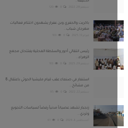
الخليفة...
سبتمبر 28, 2022
0
120
باكريت والجفري وبن عفرار يشهدون اختتام فعاليات
مهرجان شباب...
فبراير 13, 2025
0
103
رئيس انتقالي أحور والسلطة المحلية يفتتحان مجمع
الزهراء...
سبتمبر 29, 2025
0
103
استنفار في صنعاء عقب قيام مليشيا الحوثي باعتقال 8
من مشائخ...
سبتمبر 22, 2022
0
95
زنجبار تشهد عصياناً مدنياً رفضاً لسياسات التجويع
وتردي...
أغسطس 4, 2026
0
61