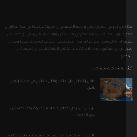
نص تجريبي لاختبار شكل و حجم النصوص و طريقة عرضها في هذا المكان و
و لون الخط حيث يتم التحكم في هذا النص وامكانية تغييرة في اي وقت عن
 ادارة الموقع . يتم اضافة هذا النص كنص تجريبي للمعاينة فقط وهو لا
 عن أي موضوع محدد انما لتحديد الشكل العام للقسم او الصفحة أو
قع.
 المشاركات مشاهدة
عاجل | العثور على جثة مواطن مقتول في مدينة زنجبار
بابين
الرئيس الزبيدي يوجه باعتماد 17 ألف وظيفة للمقيدين
لدى الخدمة...
بالصور ..رسالة من أحد القيادات الرفيعة بتنظيم القاعدة