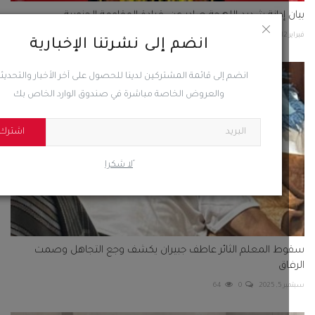
 إدانة شديد اللهجة صادر عن: قيادة المقاومة الجنوبية...
2
0
99
انضم إلى نشرتنا الإخبارية
انضم إلى قائمة المشتركين لدينا للحصول على آخر الأخبار والتحديثات
والعروض الخاصة مباشرة في صندوق الوارد الخاص بك
اشترك
ًلا شكرا
ط المعلم الثائر عاطف جبيران يكشف وجع التجاهل وصمت
اق
2025
0
64