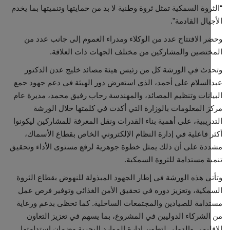
روة السمكية تمثل ثروة وطنية لا بد من حمايتها وتنميتها بما يخدم
يال القادمة”.
 الافتتاح عدد من الوكلاء ومدراء العموم إلى جانب عدد من
تصين والمشاركين من مختلف الجهات ذات العلاقة.
ث في الورشة كل من رئيس هيئة مصائد خليج عدن الدكتور
لسلام علي أحمد، الذي استعرض دور الهيئة في دعم جهود جمع
انات وتنظيم المصائد، والمهندسة رحاب رفيق محمد، مديرة عام
 المعلومات بالوزارة التي أكدت في كلمتها خلال الورشة
ريبية، على أهمية بناء القدرات ونقل المعرفة للمشاركين ليكونوا
 فاعلية في إدارة النظام الإلكتروني الخاص بقطاع الأسماك،
ة على أن ذلك يمثل خطوة جوهرية لرفع مستوى الأداء وتحقيق
ة مستدامة للثروة السمكية.
ي هذه الورشة في إطار الجهود المبذولة للنهوض بقطاع الثروة
كية، وتعزيز دوره في تحقيق الأمن الغذائي وتوفير فرص عمل
امة للصيادين والمجتمعات الساحلية. كما تحظى بدعم ورعاية
لشركاء الدوليين في المشروع، بما يسهم في تعزيز التعاون
ليمي والدولي لتطوير إدارة الموارد البحرية وضمان استدامتها.