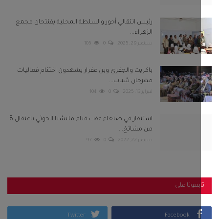
رئيس انتقالي أحور والسلطة المحلية يفتتحان مجمع
الزهراء...
سبتمبر 29, 2025
0
105
باكريت والجفري وبن عفرار يشهدون اختتام فعاليات
مهرجان شباب...
فبراير 13, 2025
0
104
استنفار في صنعاء عقب قيام مليشيا الحوثي باعتقال 8
من مشائخ...
سبتمبر 22, 2022
0
97
بعونا على
Twitter
Facebook