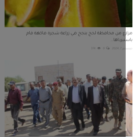
ع من محافظة لحج ينجح في زراعة شجرة فاكهة قام
رداها...
 2024
0
374