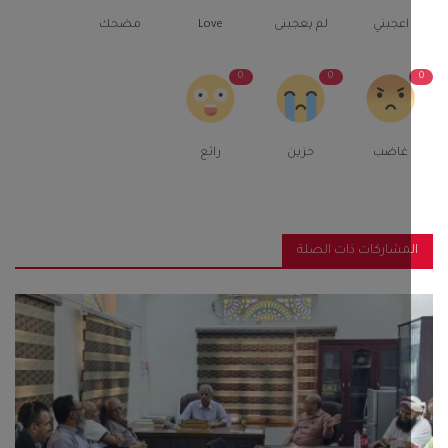
اعجبني
لم يعجبنى
Love
مضحك
0
0
غاضب
حزين
رائع
مشاركات ذات الصلة