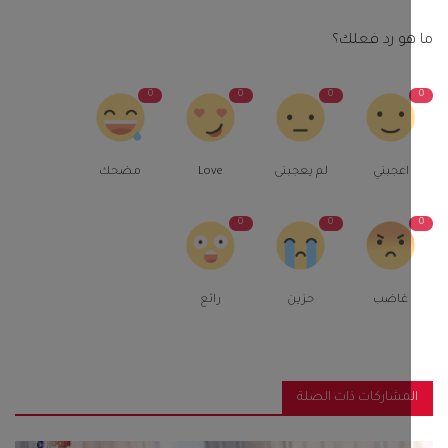
و رد فعلك؟
0
0
0
اعجبني
لم يعجبنى
Love
مضحك
0
0
غاضب
حزين
رائع
مشاركات ذات الصلة