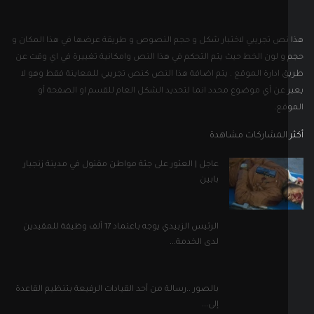
نص تجريبي لاختبار شكل و حجم النصوص و طريقة عرضها في هذا المكان و
و لون الخط حيث يتم التحكم في هذا النص وامكانية تغييرة في اي وقت عن
 ادارة الموقع . يتم اضافة هذا النص كنص تجريبي للمعاينة فقط وهو لا
 عن أي موضوع محدد انما لتحديد الشكل العام للقسم او الصفحة أو
قع.
 المشاركات مشاهدة
عاجل | العثور على جثة مواطن مقتول في مدينة زنجبار
بابين
الرئيس الزبيدي يوجه باعتماد 17 ألف وظيفة للمقيدين
لدى الخدمة...
بالصور ..رسالة من أحد القيادات الرفيعة بتنظيم القاعدة
إلى...