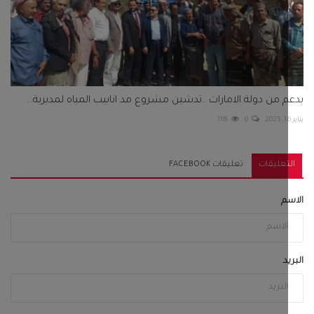
 من دولة الامارات ..تدشين مشروع مد انابيب المياه لمديرية...
118
0
تعليقات
تعليقات FACEBOOK
م
د