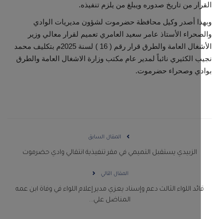
ار من تاريخ صدوره ويبلغ من يلزم تنفيذه.
ا أصدر وكيل محافظة حضرموت لشؤون مديريات الوادي
حراء الأستاذ عامر سعيد العامري تعميم لقرار معالي وزير
الأشغال العامة والطرق قرار رقم ( 16 ) لسنة 2025م بتكليف محمد
 الكثيري نائباً لمدير عام مكتب وزارة الاشغال العامة والطرق
دي وصحراء حضرموت.
المقال السابق
الزبيدي يستقبل التميمي في مقر تنفيذية انتقالي وادي حضرموت
المقال التالي
ائد اللواء الثالث دعم وإسناد يعزي مدير إعلام اللواء في وفاة ابن عمه
المناضل علي...