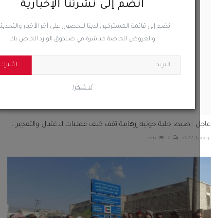
انضم إلى نشرتنا الإخبارية
انضم إلى قائمة المشتركين لدينا للحصول على آخر الأخبار والتحديثات
والعروض الخاصة مباشرة في صندوق الوارد الخاص بك
اشترك
ًلا شكرا
 | ضبط خلية حوثية إرهابية تقف خلف عمليات الاغتيال والتفجير...
202
0
226