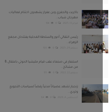
باكريت والجفري وبن عفرار يشهدون اختتام فعاليات
مهرجان شباب...
فبراير 13, 2025
0
104
رئيس انتقالي أحور والسلطة المحلية يفتتحان مجمع
الزهراء...
سبتمبر 29, 2025
0
103
استنفار في صنعاء عقب قيام مليشيا الحوثي باعتقال 8
من مشائخ...
سبتمبر 22, 2022
0
95
زنجبار تشهد عصياناً مدنياً رفضاً لسياسات التجويع
وتردي...
أغسطس 4, 2026
0
64