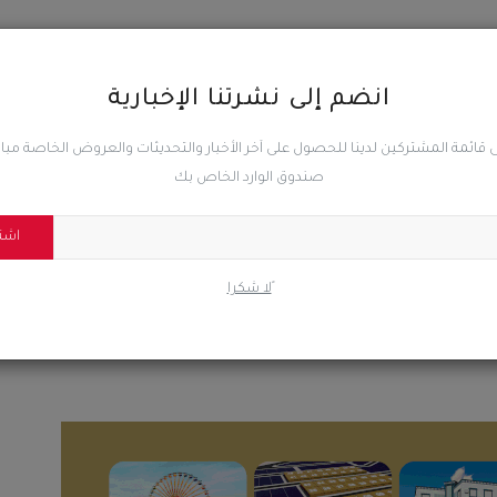
المقال السابق
شعب حضرموت يهدي أهلي طرابلس زعيم الكرة الليبية درع
انضم إلى نشرتنا الإخبارية
وشعار النادي في لفتة تتجاوز حدود...
 قائمة المشتركين لدينا للحصول على آخر الأخبار والتحديثات والعروض الخاصة مب
صندوق الوارد الخاص بك
اشت
0
0
0
ًلا شكرا
ضحك
غاضب
حزين
رائع