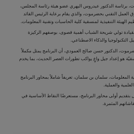
ات، برئاسة الدكتور عيدروس اليهري عضو هيئة رئاسة المجلس،
 العمل التقني بحضرموت، والذي يقام برعاية الرئيس القائد
م الهيئة التنفيذية لمنسقية كلية الحاسبات وتقنية المعلومات.
 القيادة تولي شريحة الشباب أهمية قصوى، بوصفهم الركيزة
يل التكنولوجيا والذكاء الاصطناعي.
ضرموت، الدكتور حسن صالح العمودي، أن البرنامج يمثل مكملاً
قيّة هو إعداد جيل واعٍ يواكب تطورات العصر الحديث، بما يخدم
ة المعلومات، سلمان بن سلمان، تعريفاً شاملاً بمحاور البرنامج
لعلمية والعملية.
 بتقديم أولى محاور البرنامج، مستعرضًا النقاط الأساسية في