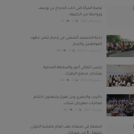
قصة المرأة التي اذلت الحجاج بن يوسف
وزواجها من الخليفة...
سبتمبر 28, 2022
0
117
لجنة التصعيد الشعبي في زنجبار تثمن جهود
المواطنين والتجار...
أغسطس 6, 2026
0
108
رئيس انتقالي أحور والسلطة المحلية
يفتتحان مجمع الزهراء...
سبتمبر 29, 2025
0
104
باكريت والجفري وبن عفرار يشهدون اختتام
فعاليات مهرجان شباب...
فبراير 13, 2025
0
102
استنفار في صنعاء عقب قيام مليشيا الحوثي
باعتقال 8 من مشائخ...