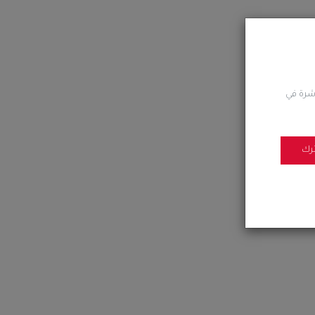
اشرة في
رك