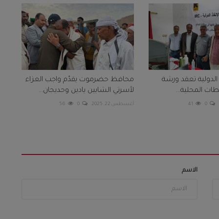
الدولية تعقد ورشة
محافظ حضرموت يقدّم واجب العزاء
ت المحلية...
لأسرتي الشابين يادين وحديجان...
0
41
أغسطس 22, 2025
0
56
الاسم