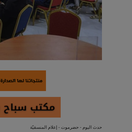
حدث اليوم - حضرموت - إعلام المنسقيّة