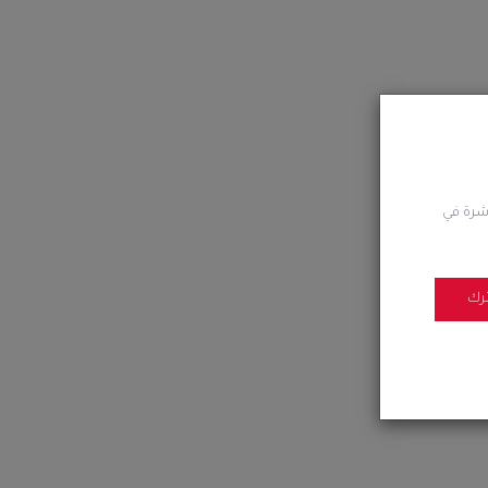
اشرة في
رك