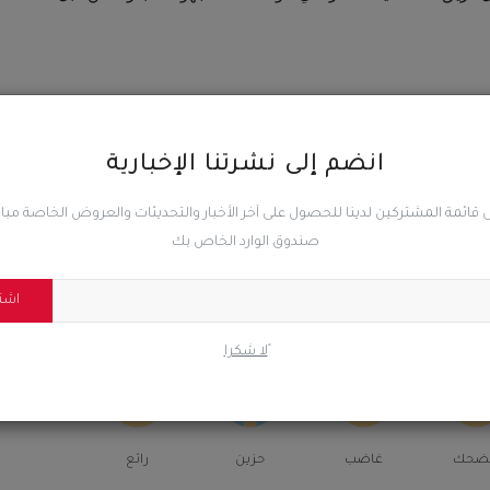
انضم إلى نشرتنا الإخبارية
المقال السابق
فريق إتحاد حُمه يثمّن حفاوة استقبال وكرم ضيافة أبناء الضالع
 قائمة المشتركين لدينا للحصول على آخر الأخبار والتحديثات والعروض الخاصة مب
خلال مُباراة كأس السوبر
صندوق الوارد الخاص بك
اشت
ًلا شكرا
0
0
0
ضحك
غاضب
حزين
رائع