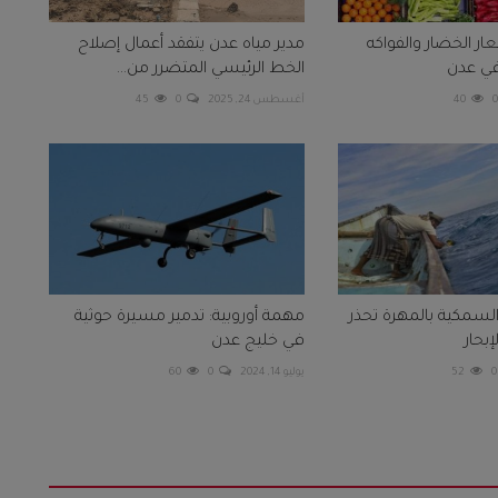
 الخضار والفواكه
مدير مياه عدن يتفقد أعمال إصلاح
في عدن
الخط الرئيسي المتضرر من...
40
أغسطس 24, 2025
0
45
السمكية بالمهرة تحذر
مهمة أوروبية: تدمير مسيرة حوثية
بحار
في خليج عدن
0
52
يوليو 14, 2024
0
60