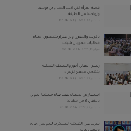
قصة المرأة التي اذلت الحجاج بن يوسف
وزواجها من الخليفة...
سبتمبر 28, 2022
0
120
باكريت والجفري وبن عفرار يشهدون اختتام
فعاليات مهرجان شباب...
فبراير 13, 2025
0
103
رئيس انتقالي أحور والسلطة المحلية
يفتتحان مجمع الزهراء...
سبتمبر 29, 2025
0
103
استنفار في صنعاء عقب قيام مليشيا الحوثي
باعتقال 8 من مشائخ...
سبتمبر 22, 2022
0
95
تعرف على الهيكلة العسكرية للحوثيين..قادة
ومسؤوليات