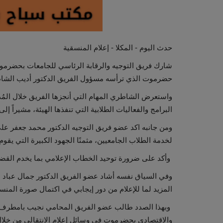
حدث اليوم - المكلا - إعلام المنسقية
شارك فريق التوجيه والرقابة الرئاسي للجامعات بحضرموت
حضرموت الذي ترأسه مسؤول الفريق الدكتور أديب الشاطر
واستعرض الشاطري المهام التي أنجزها الفريق خلال المُد
البرامج والفعاليات الطلابية التي تنفذها الهيئة، مشيراً إ
ومن جانبه اكد عضو فريق التوجيه الدكتور محمد جعفر على 
لخدمة الطلاب الجامعيين، مثمنًا الجهود الكبيرة التي يقوم 
وأكد على ضرورة توحيد الخطاب الإعلامي بما يخدم القضية
وفي السياق نفسه أشاد عضو الفريق الدكتور جمال عباد بال
المزيد لما للإعلام من دور إيجابي في اكتمال صورة المنسق
وبهذا الصدد طالب عضو الفريق المحامي نجيب بامطرف بت
والاقتصادي بحضرموت في وسائل إعلام الانتقالي من خلال 