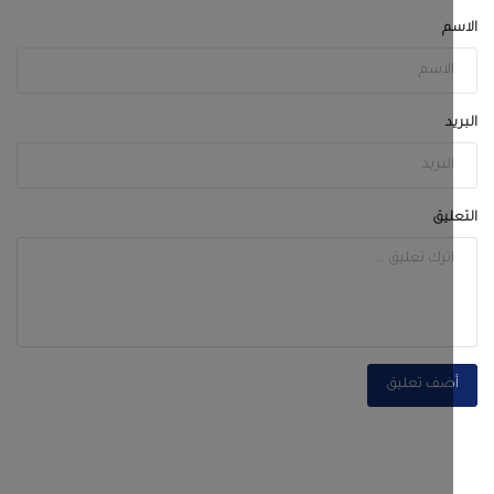
ضف تعليق
أكثر مشاهدة
هذا الاسبوع
هذا الشهر
طول الوقت
لجنة التصعيد الشعبي في زنجبار تثمن جهود
المواطنين والتجار...
أغسطس 6, 2026
0
121