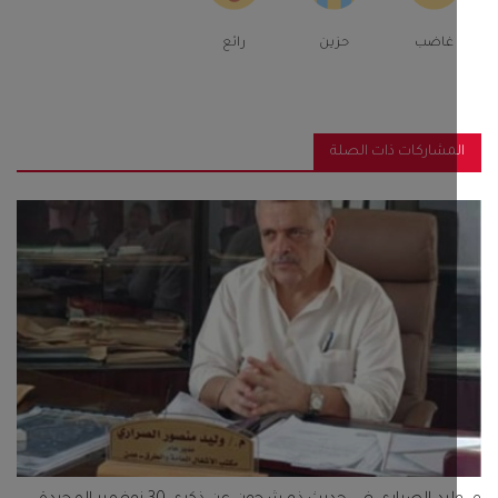
غاضب
حزين
رائع
مشاركات ذات الصلة