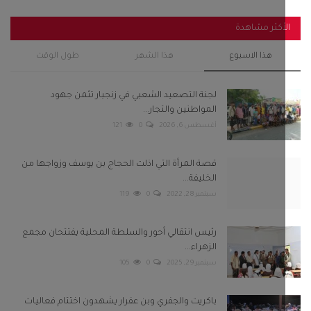
قصة المرأة التي اذلت الحجاج بن يوسف وزواجها من
الخليفة...
سبتمبر 28, 2022
0
119
رئيس انتقالي أحور والسلطة المحلية يفتتحان مجمع
الزهراء...
سبتمبر 29, 2025
0
105
باكريت والجفري وبن عفرار يشهدون اختتام فعاليات
مهرجان شباب...
فبراير 13, 2025
0
104
استنفار في صنعاء عقب قيام مليشيا الحوثي باعتقال 8
من مشائخ...
سبتمبر 22, 2022
0
98
بعونا على