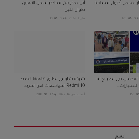
ار تسجل أطول مسافة
آبل تحذر من مخاطر شحن الآيفون
طوال الليل
0
123
مايو 3, 2024
0
80
لقطيبي في تصريح له :
شركة شاومي تطلق هاتفها الجديد
لسيارات...
Redmi 10 المواصفات اقرا المزيد
150
أغسطس 16, 2022
1
288
الاسم