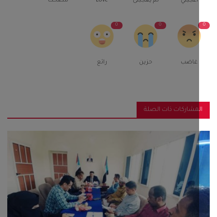
اعجبني
لم يعجبنى
Love
مضحك
0
0
غاضب
حزين
رائع
مشاركات ذات الصلة