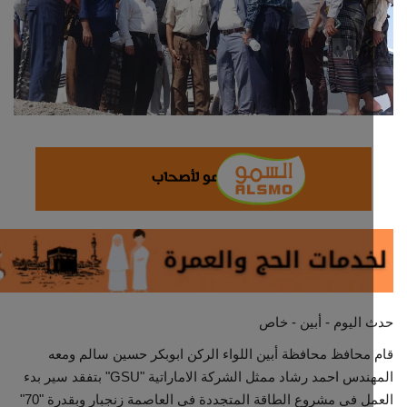
ثقافة وفن
اقتصاد
التقارير والحوارات
مؤسسة حدث اليوم
الطقس
صحة
العالمية
اليوم - أبين - خاص
محافظ محافظة أبين اللواء الركن ابوبكر حسين سالم ومعه
منصة حرة
المهندس احمد رشاد ممثل الشركة الاماراتية "GSU" بتفقد سير بدء
العمل في مشروع الطاقة المتجددة في العاصمة زنجبار وبقدرة "70"
تكنولوجيا وسيارات