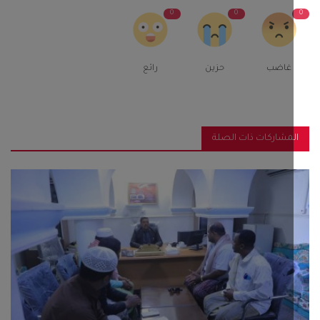
0
0
غاضب
حزين
رائع
مشاركات ذات الصلة