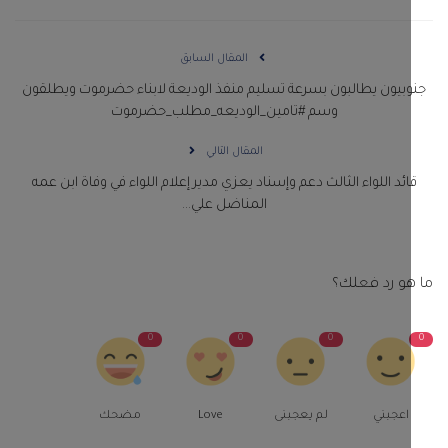
المقال السابق
بيون يطالبون بسرعة تسليم منفذ الوديعة لابناء حضرموت ويطلقون
وسم #تامين_الوديعه_مطلب_حضرموت
المقال التالي
ائد اللواء الثالث دعم وإسناد يعزي مدير إعلام اللواء في وفاة ابن عمه
المناضل علي...
و رد فعلك؟
0
0
0
اعجبني
لم يعجبنى
Love
مضحك