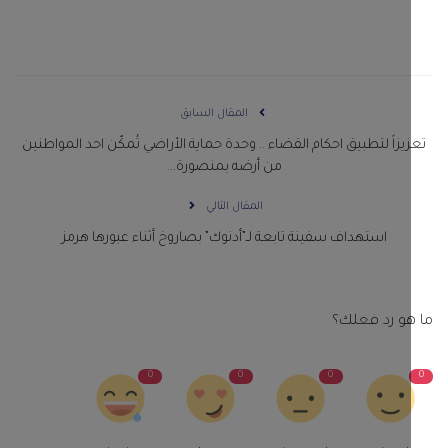
المقال السابق
يزاً لتطبيق احكام القضاء .. وحدة حماية الأراضي تُمكّن احد المواطنين
من أرضه بمنصورة...
المقال التالي
استهداف سفينة تابعة لـ”أدنوك” بصاروخ أثناء عبورها هرمز
و رد فعلك؟
0
0
0