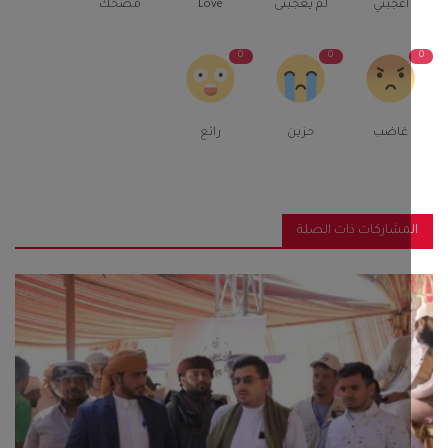
اعجبني
لم يعجبنى
Love
مضحك
0
0
غاضب
حزين
رائع
مشاركات ذات الصلة