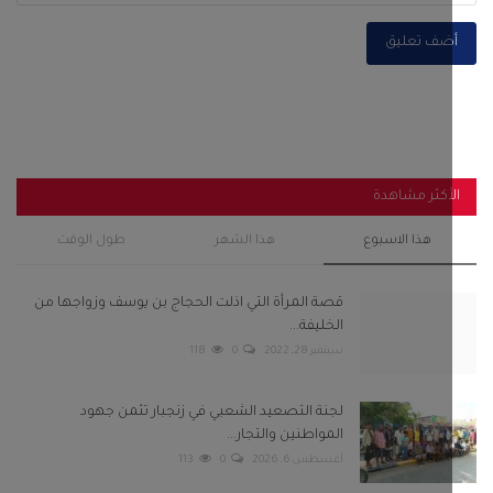
قصة المرأة التي اذلت الحجاج بن يوسف وزواجها من
الخليفة...
سبتمبر 28, 2022
0
118
لجنة التصعيد الشعبي في زنجبار تثمن جهود
المواطنين والتجار...
أغسطس 6, 2026
0
113
رئيس انتقالي أحور والسلطة المحلية يفتتحان مجمع
الزهراء...
سبتمبر 29, 2025
0
105
باكريت والجفري وبن عفرار يشهدون اختتام فعاليات
مهرجان شباب...
فبراير 13, 2025
0
104
استنفار في صنعاء عقب قيام مليشيا الحوثي باعتقال 8