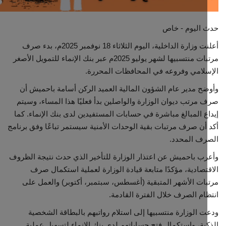
مجتمع مدني
 اليوم - خاص
أعلنت وزارة الداخلية، اليوم الثلاثاء 18 نوفمبر 2025م، بدء صرف
معرض الصور
مرتبات منتسبيها لشهر يوليو 2025م عبر بنك الإنماء للتمويل الأصغر
لامي وفروعه في المحافظات المحررة.
ح مدير عام الشؤون المالية العميد الركن أسامة باحميش أن
مرتب ديوان الوزارة والواصلين بدأ فعليًا هذا المساء، وسيتم
ع المبالغ مباشرة في حسابات المستفيدين لدى بنك الإنماء. كما
أن صرف مرتبات بقية الوحدات الأمنية سيستمر تباعًا وفق برنامج
رف المحدد.
ب باحميش عن اعتذار الوزارة للتأخير الذي حدث نتيجة الظروف
تصادية، مؤكدًا متابعة قيادة الوزارة لعملية استكمال صرف
ات الأشهر المتبقية (أغسطس، سبتمبر، أكتوبر) والعمل على
ام الصرف خلال الفترة القادمة.
 الوزارة منتسبيها إلى استلام رواتبهم بالبطاقة الشخصية
ية، واستكمال فتح حساباتهم لدى بنك الإنماء لتسهيل عملية