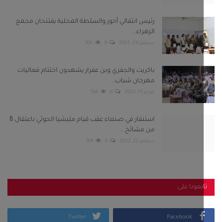
رئيس انتقالي أحور والسلطة المحلية يفتتحان مجمع
الزهراء...
سبتمبر 29, 2025
0
105
باكريت والجفري وبن عفرار يشهدون اختتام فعاليات
مهرجان شباب...
فبراير 13, 2025
0
104
استنفار في صنعاء عقب قيام مليشيا الحوثي باعتقال 8
من مشائخ...
سبتمبر 22, 2022
0
98
بعونا على
Twitter
Facebook