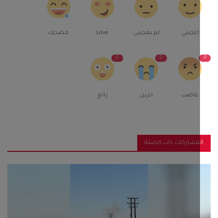
اعجبني
لم يعجبنى
Love
مضحك
0
0
غاضب
حزين
رائع
مشاركات ذات الصلة