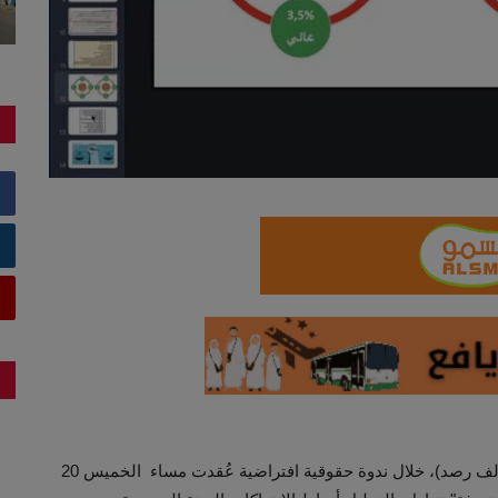
أطلق التحالف اليمني لرصد انتهاكات حقوق الإنسان (تحالف رصد)، خلال ندوة حقوقية افتراضية عُقدت مساء الخميس 20