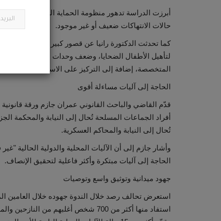
حالات الانتهاكات ضعيف أو غير موجود.
كما تحدثت الدكتورة رانيا عن قصور كبير في منظومة ال
لتأهيل الأطفال الضحايا، وضعف وحدات الحماية والربط بي
المتخصصة، إضافة إلى التركيز على الاستجابة العاجلة دو
الحاجة إلى آليات مساءلة أقوى
قدّم القاضي والباحث القانوني عمران جازم ورقة قانونية ت
أفراد الجماعات المسلحة تُحال إلى النيابة والمحكمة الجزا
تُحال إلى النيابة والمحاكم العسكرية.
وأشار جازم إلى أن الآليات المحلية والدولية الحالية "غير
الحاجة إلى آليات مبتكرة وأكثر فاعلية لتحقيق الإنصاف.
جهود ميدانية وتوثيق واسع وتوصيات
استفاد منها أكثر من 700 شخص أغلبهم من ا