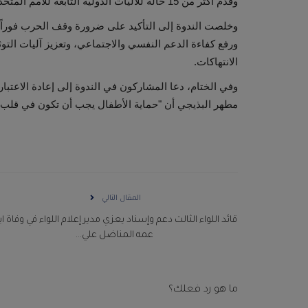
وقدّم أكثر من 15 حالة للآليات الدولية التابعة للأمم المتحدة، ووثّق أكثر من 420 حالة انتهاك، بينها 50 حالة انتهاك مركّب.
وخلصت الندوة إلى التأكيد على ضرورة وقف الحرب فوراً
ورفع كفاءة الدعم النفسي والاجتماعي، وتعزيز آليات الت
الانتهاكات.
وفي الختام، دعا المشاركون في الندوة إلى إعادة الاعتبار
مطهر البذيجي أن "حماية الأطفال يجب أن تكون في قلب 
المقال التالي
قائد اللواء الثالث دعم وإسناد يعزي مدير إعلام اللواء في وفاة ا
عمه المناضل علي...
ما هو رد فعلك؟