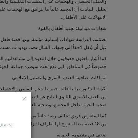
والعنف الجنسي، والهجمات على المنشآت التعليمية والصح
تحليل البيانات أن التجنيد غالباً ما يترافق مع الهجمات
الانتهاكات على الأطفال.
شهادات ميدانية: تجنيد أطفال بالقوة
تضمّنت الدراسة شهادات إنسانية مؤلمة، بينها قصة طفل
قبل أن يُنقل لاحقاً إلى جبهات القتال تحت تهديدات مستم
كما أشار باحثون حقوقيون خلال الندوة إلى مشاهداتهم ا
خصوصاً في المناطق التي تقع تحت سيطرة جماعة الحوث
انتهاكات إضافية: العنف الأسري والتضليل الإعلامي
أكدت الدكتورة رانيا خالد، خبيرة الدعم النفسي والاجتماع
من العنف الأسري الثانوي الناتج عن الضغوط النفسية التي
ضحية للحرب داخل المجتمع، وضحية للعنف داخل أسرته أيض
كما استعرض فريق تحالف رصد جانباً من التضليل الإعلامي
من 18 قصة مضللة تروج لها أطراف النزاع، وخصوصاً الحوثيين، وتم تفنيدها باستخدام المصادر المفتوحة وشهادات الضحايا.
انضم إلى
ضعف في منظومة الحماية