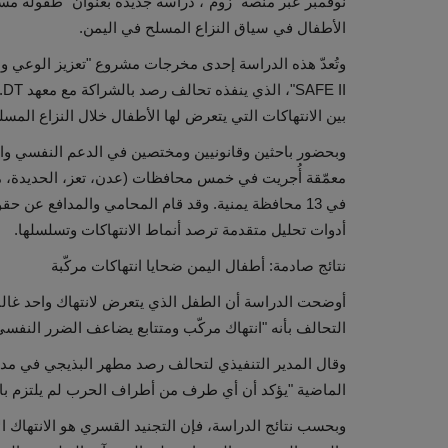
نوفمبر عبر منصة "زوم"، دراسة جديدة بعنوان "طفولة مسته
الأطفال في سياق النزاع المسلح في اليمن.
وتُعدّ هذه الدراسة إحدى مخرجات مشروع "تعزيز الوعي وضم
I
بين الانتهاكات التي يتعرض لها الأطفال خلال النزاع المسل
في 13 محافظة يمنية. وقد قام المحامي والمدافع عن حق
أدوات تحليل متقدمة ترصد أنماط الانتهاكات وتسلسلها.
نتائج صادمة: أطفال اليمن ضحايا انتهاكات مركّبة
أوضحت الدراسة أن الطفل الذي يتعرض لانتهاك واحد غالبا
التحالف بأنه "انتهاك مركّب ومتتابع يضاعف الضرر النفسي
وقال المدير التنفيذي لتحالف رصد مطهر البذيجي في مداخ
الماضية "يؤكد أن أي طرف من أطراف الحرب لم يلتزم بالق