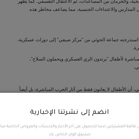
ية، والحرمان من المساعدات، ثم الاعتقال التعسفي. كما يُظهر
 على المدارس والاعتداءات الجنسية، مما يضاعف مخاطر هذه
 استدرجته جماعة الحوثي من "مركز صيفي" إلى دورات عسكرية،
رة.
لمباشرة لأطفال "يرتدون الزي العسكري ويحملون السلاح"،
ي.
ي، أن الأطفال لا يعانون فقط من آثار الحرب المباشرة، بل أيضاً
 تعيشها الأسر في ظل النزاع. وقالت إن هذا الواقع "يجعل الطفل
اً".
انضم إلى نشرتنا الإخبارية
 المرتبط بانتهاكات الأطفال، موضحين أنهم رصدوا وفحصوا أكثر
 قائمة المشتركين لدينا للحصول على آخر الأخبار والتحديثات والعروض الخاصة مب
صندوق الوارد الخاص بك