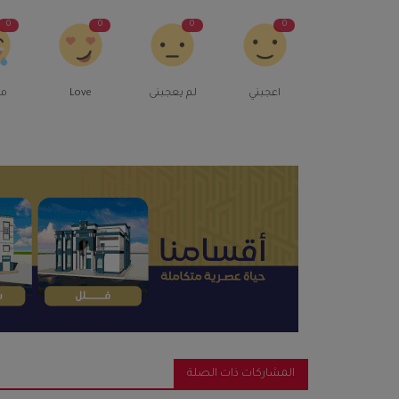
0
0
0
0
اعجبني
لم يعجبنى
Love
م
المشاركات ذات الصلة