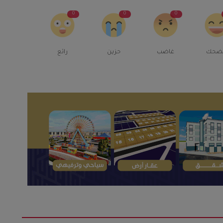
0
0
0
ضحك
غاضب
حزين
رائع