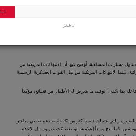
أبرزت الدراسة تدهور منظومة الحماية الرسمية للأطفال، حيث اعتبر 84% من المشاركين أن تدخل الجهات الحكومية في
اشت
دعم النفسي والاجتماعي في اليمن، يشمل غياب مراكز متخصصة
ًلا شكرا
ن الجهات الرسمية ومنظمات المجتمع المدني، وندرة الكوادر
ن برامج مستدامة.
تناول مسارات المساءلة، أوضح فيها أن الانتهاكات المرتكبة من
ئية، بينما الانتهاكات المرتكبة من قبل القوات العسكرية الرسمية
 فاعلة بما يكفي" لوقف ما يتعرض له الأطفال من فظائع، مؤكداً
استعرض تحالف رصد خلال الندوة جهوده خلال العامين الماضيين، والتي شملت تنفيذ أكثر من 40 جلسة دعم نفسي مباشر
لنازحين والمهمشين. كما أنتج مواداً إعلامية وتوثيقية بُثت عبر وسائل الإعلام،