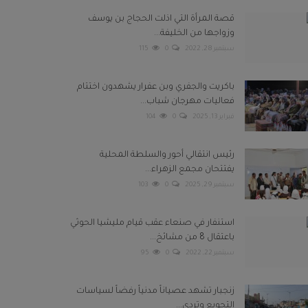
قصة المرأة التي اذلت الحجاج بن يوسف
وزواجها من الخليفة...
سبتمبر 28, 2022
0
115
باكريت والجفري وبن عفرار يشهدون اختتام
فعاليات مهرجان شباب...
فبراير 13, 2025
0
104
رئيس انتقالي أحور والسلطة المحلية
يفتتحان مجمع الزهراء...
سبتمبر 29, 2025
0
103
استنفار في صنعاء عقب قيام مليشيا الحوثي
باعتقال 8 من مشائخ...
سبتمبر 22, 2022
0
95
زنجبار تشهد عصياناً مدنياً رفضاً لسياسات
التجويع وتردي...