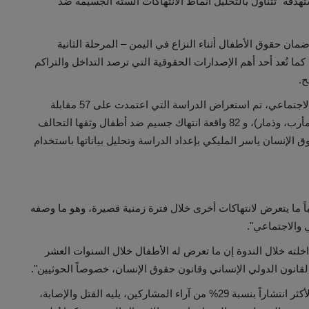
دفة" تتناول بالتحليل أنماط الانتهاكات الستة الجسيمة ضد
ان حقوق الأطفال أثناء النزاع في اليمن – المرحلة الثانية
SAFE I"، الذي ينفذه تحالف رصد بالشراكة مع معهد DT. كما تُعد أحد أهم الإصدارات الحقوقية التي ترصد التداخل والتراكم
ح.
وبحضور باحثين وقانونيين ومختصين في الدعم النفسي والاجتماعي، تم استعراض الدراسة التي اعتمدت على 57 مقابلة
معمّقة أُجريت في خمس محافظات (عدن، تعز، الحديدة، مأرب، وذمار)، و 82 واقعة انتهاك جسيم ضد أطفال وثقها التحالف
وق الإنسان ياسر المليكي بإعداد الدراسة وتحليل بياناتها باستخدام
ً ما يتعرض لانتهاكات أخرى خلال فترة زمنية قصيرة، وهو ما وصفه
 والاجتماعي".
لته خلال الندوة إن ما تعرض له الأطفال خلال السنوات العشر
انون الدولي الإنساني وقانون حقوق الإنسان، خصوصاً الحوثيين".
وبحسب نتائج الدراسة، فإن التجنيد القسري هو الانتهاك الأكثر انتشاراً بنسبة 29% من آراء المشاركين، يليه القتل والإصابة،