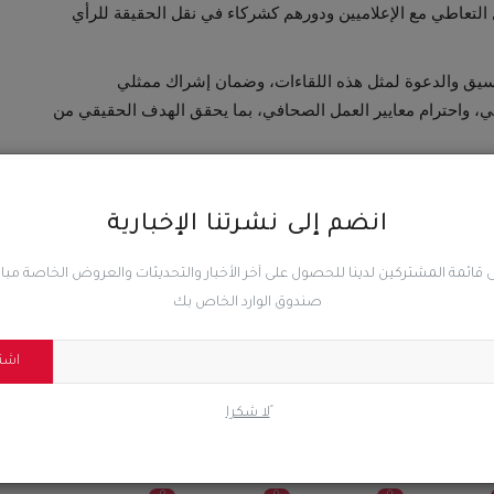
 التعاطي مع الإعلاميين ودورهم كشركاء في نقل الحقيقة للرأي
تنسيق والدعوة لمثل هذه اللقاءات، وضمان إشراك ممثلي
، واحترام معايير العمل الصحافي، بما يحقق الهدف الحقيقي من
انضم إلى نشرتنا الإخبارية
 قائمة المشتركين لدينا للحصول على آخر الأخبار والتحديثات والعروض الخاصة مب
المقال السابق
صندوق الوارد الخاص بك
بن
صالح أبوعوذل: الرياض طرف مباشر وليست وسيطًا محايدًا في
ملف الجنوب
اشت
ًلا شكرا