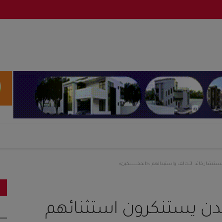
ستشار قائد التحالف واستبدالهم بـ«المفسبكين»
ن يستنكرون استثنائهم