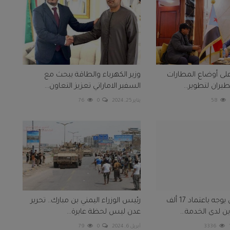
على أوضاع المطارات
وزير الكهرباء والطاقة يبحث مع
يران لتطوير...
السفير الاماراتي تعزيز التعاون...
58
يناير 25, 2024
0
76
الرئيس الزبيدي يوجه باعتماد 17 ألف
رئيس الوزراء اليمني بن مبارك.. تحرير
 لدى الخدمة...
عدن ليس لحظة عابرة...
3336
أبريل 6, 2024
0
79