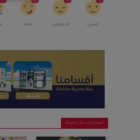
0
0
0
0
اعجبني
لم يعجبنى
Love
م
المشاركات ذات الصلة