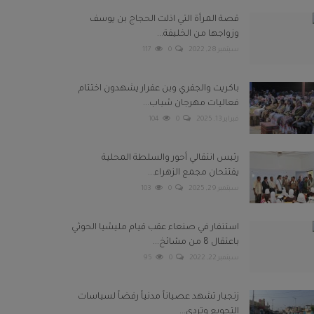
قصة المرأة التي اذلت الحجاج بن يوسف
وزواجها من الخليفة...
سبتمبر 28, 2022
0
117
باكريت والجفري وبن عفرار يشهدون اختتام
فعاليات مهرجان شباب...
فبراير 13, 2025
0
104
رئيس انتقالي أحور والسلطة المحلية
يفتتحان مجمع الزهراء...
سبتمبر 29, 2025
0
103
استنفار في صنعاء عقب قيام مليشيا الحوثي
باعتقال 8 من مشائخ...
سبتمبر 22, 2022
0
95
زنجبار تشهد عصياناً مدنياً رفضاً لسياسات
التجويع وتردي...