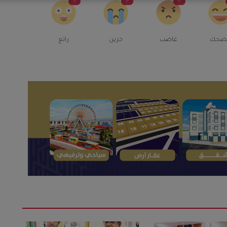
0
0
0
ضحك
غاضب
حزين
رائع