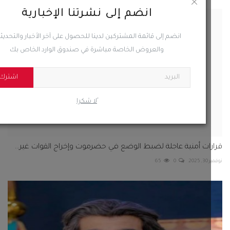
انضم إلى نشرتنا الإخبارية
ات أمنية عاجلة لضبط الوضع في حضرموت وإخراج القوات غير...
انضم إلى قائمة المشتركين لدينا للحصول على آخر الأخبار والتحديثات
202
0
65
والعروض الخاصة مباشرة في صندوق الوارد الخاص بك
اشترك
ًلا شكرا
ض : اعتراض إيران على عمليات القوات الجنوبية في مكافحة...
 2025
0
54