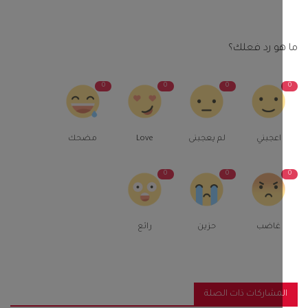
و رد فعلك؟
0
0
0
اعجبني
لم يعجبنى
Love
مضحك
0
0
غاضب
حزين
رائع
مشاركات ذات الصلة