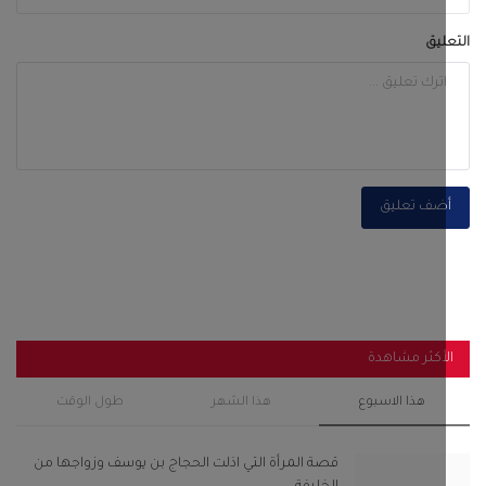
أكثر مشاهدة
هذا الاسبوع
هذا الشهر
طول الوقت
قصة المرأة التي اذلت الحجاج بن يوسف وزواجها من
الخليفة...
سبتمبر 28, 2022
0
120
باكريت والجفري وبن عفرار يشهدون اختتام فعاليات
مهرجان شباب...
فبراير 13, 2025
0
104
رئيس انتقالي أحور والسلطة المحلية يفتتحان مجمع
الزهراء...
سبتمبر 29, 2025
0
103