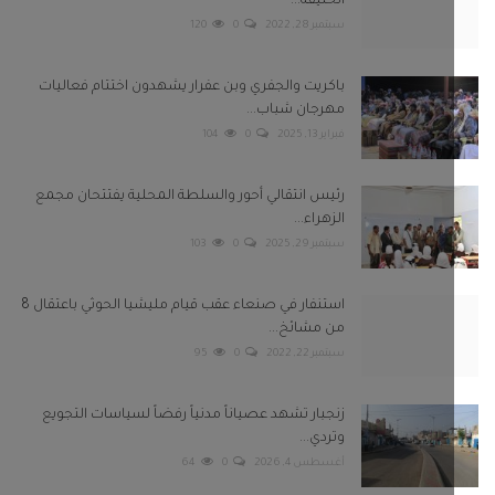
استنفار في صنعاء عقب قيام مليشيا الحوثي باعتقال 8
من مشائخ...
سبتمبر 22, 2022
0
95
زنجبار تشهد عصياناً مدنياً رفضاً لسياسات التجويع
وتردي...
أغسطس 4, 2026
0
64
بعونا على
Twitter
Facebook
Telegram
Instagram
Youtube