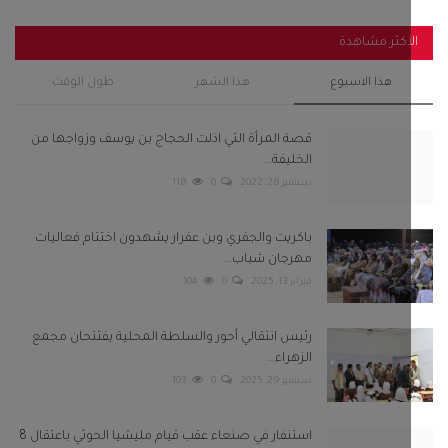
أكثر مشاهدة
هذا الاسبوع
هذا الشهر
طول الوقت
قصة المرأة التي اذلت الحجاج بن يوسف وزواجها من
الخليفة...
سبتمبر 28, 2022
0
118
باكريت والجفري وبن عفرار يشهدون اختتام فعاليات
مهرجان شباب...
فبراير 13, 2025
0
104
رئيس انتقالي أحور والسلطة المحلية يفتتحان مجمع
الزهراء...
سبتمبر 29, 2025
0
103
استنفار في صنعاء عقب قيام مليشيا الحوثي باعتقال 8