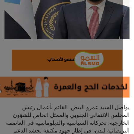
ثقافة وفن
اقتصاد
التقارير والحوارات
مؤسسة حدث اليوم
الطقس
صحة
العالمية
صل السيد عمرو البيض، القائم بأعمال رئيس
جلس الانتقالي الجنوبي والممثل الخاص للشؤون
منصة حرة
ارجية، تحركاته السياسية والدبلوماسية في العاصمة
ريطانية لندن، في إطار جهود مكثفة لحشد الدعم
تكنولوجيا وسيارات