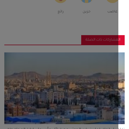
غاضب
حزين
رائع
مشاركات ذات الصلة