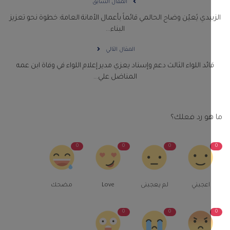
المقال السابق
يدي يُعيّن وضاح الحالمي قائماً بأعمال الأمانة العامة: خطوة نحو تعزيز
البناء...
المقال التالي
ائد اللواء الثالث دعم وإسناد يعزي مدير إعلام اللواء في وفاة ابن عمه
المناضل علي...
و رد فعلك؟
0
0
0
اعجبني
لم يعجبنى
Love
مضحك
0
0