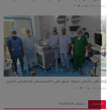
2024
0
61
ز طبي نادر في شبوة: فريق طبي بالمستشفى التخصصي الخيري...
202
0
46
تعليقات
تعليقات FACEBOOK