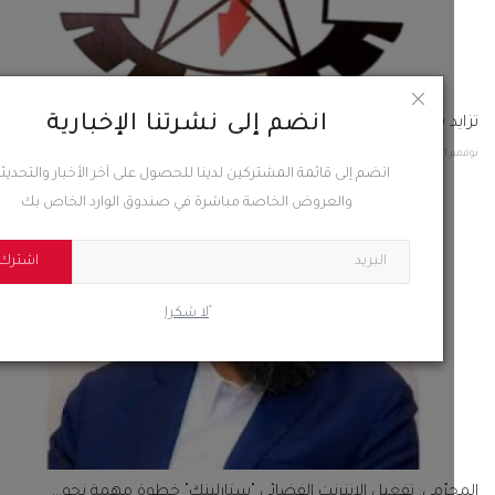
انضم إلى نشرتنا الإخبارية
د ساعات انقطاع الكهرباء في أبين ومصدر يوضح السبب
202
0
55
انضم إلى قائمة المشتركين لدينا للحصول على آخر الأخبار والتحديثات
والعروض الخاصة مباشرة في صندوق الوارد الخاص بك
اشترك
ًلا شكرا
رّمي: تفعيل الإنترنت الفضائي "ستارلينك" خطوة مهمة نحو...