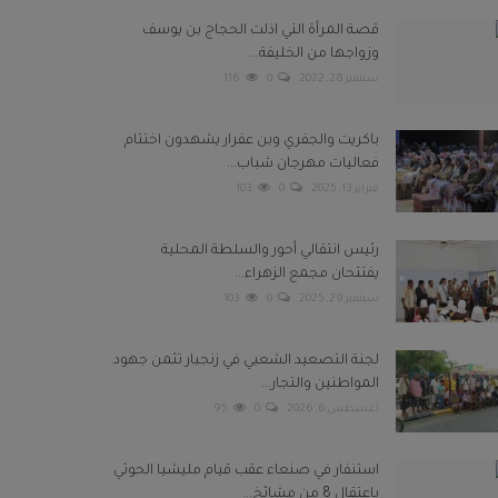
قصة المرأة التي اذلت الحجاج بن يوسف
وزواجها من الخليفة...
سبتمبر 28, 2022
0
116
باكريت والجفري وبن عفرار يشهدون اختتام
فعاليات مهرجان شباب...
فبراير 13, 2025
0
103
رئيس انتقالي أحور والسلطة المحلية
يفتتحان مجمع الزهراء...
سبتمبر 29, 2025
0
103
لجنة التصعيد الشعبي في زنجبار تثمن جهود
المواطنين والتجار...
أغسطس 6, 2026
0
95
استنفار في صنعاء عقب قيام مليشيا الحوثي
باعتقال 8 من مشائخ...