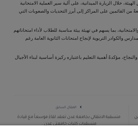
يئة، خلال الزيارة الميدانية، على آلية سير العملية الامتحانية
ةً من القائمين على المراكز إلى أبرز التحديات والصعوبات التي
امتحانية، بما يسهم في تهيئة بيئة مناسبة للطلاب لأداء امتحاناتهم
دارس والكوادر التربوية لإنجاح امتحانات الثانوية العامة رغم
لنجاح، مؤكدةً أهمية التعليم باعتباره ركيزة أساسية لبناء الأجيال
المقال السابق
بن
منسقية الانتقالي بجامعة عدن تعقد لقاءً موسعاً مع قيادة
منسقيات كليات جامعتي عدن...