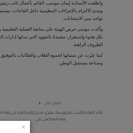
واطلعت الأستاذة إيمان موسى، القائم بأعمال نائب رئيس اله
ومدى الالتزام بالإجراءات التنظيمية داخل القاعات، مستمع
تواجه سير الامتحانات.
وأكدت موسى حرص الهيئة على متابعة العملية التعليمية وال
بكل هدوء واستقرار، مشيدةً بالجهود التي تبذلها إدارات الم
الظروف الراهنة.
كما عبّرت عن تمنياتها لجميع الطلاب والطالبات بالتوفيق وا
وصناعة مستقبل الوطن.
المقال التالي
قائد اللواء الثالث دعم وإسناد يعزي مدير إعلام اللواء في وفاة ا
عمه المناضل علي...