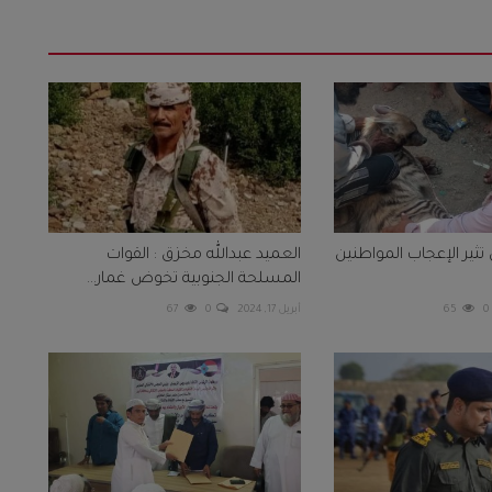
ير الإعجاب المواطنين
العميد عبدالله مخزق : القوات
المسلحة الجنوبية تخوض غمار...
0
65
أبريل 17, 2024
0
67