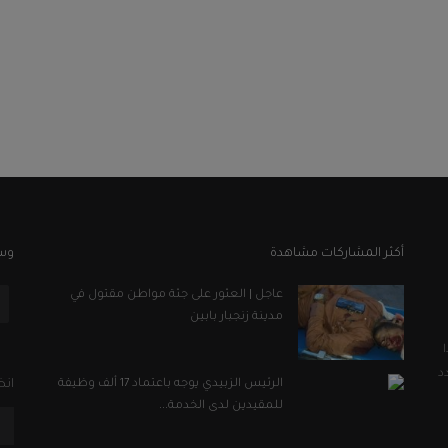
أكثر المشاركات مشاهدة
وسا
عاجل | العثور على جثة مواطن مقتول في
مدينة زنجبار بابين
د
الرئيس الزبيدي يوجه باعتماد 17 ألف وظيفة
انض
للمقيدين لدى الخدمة...