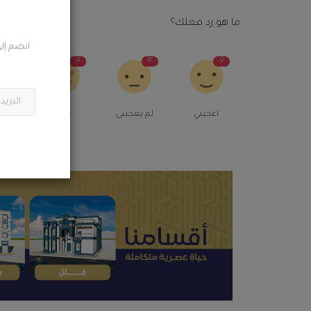
ما هو رد فعلك؟
انضم إلى
0
0
0
0
اعجبني
لم يعجبنى
Love
م