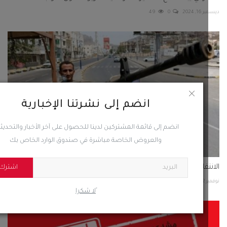
 2024
0
49
انضم إلى نشرتنا الإخبارية
انضم إلى قائمة المشتركين لدينا للحصول على آخر الأخبار والتحديثات
والعروض الخاصة مباشرة في صندوق الوارد الخاص بك
تقالي يحذّر الحكومة من افتعال الأزمات المتكررة وتطوير...
اشترك
202
0
219
ًلا شكرا