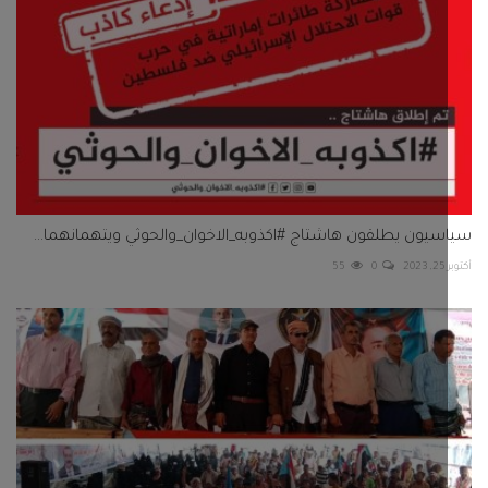
يون يطلقون هاشتاج #اكذوبه_الاخوان_والحوثي ويتهمانهما...
2
0
55