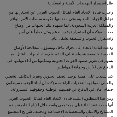
ستمرار التهديدات الأمنية والعسكرية.
ت قيادة الاتحاد العام لقبائل الجنوب العربي عن استغرابها من
ل الجهات المعنية، وفي مقدمتها حكومة سلطات الأمر الواقع
ملكة العربية السعودية، لما تشهده تلك الجبهات من أوضاع
، مؤكدة أن استمرار توقف الدعم يمثل خطراً على أمن
قرار الجنوب والمنطقة بشكل عام.
 قيادة الاتحاد إلى تحرك عاجل ومسؤول لمعالجة الأوضاع
مية والمعيشية، واستئناف الدعم والإسناد لجبهات القتال، بما
 في تعزيز صمود القوات الجنوبية وتمكينها من أداء مهامها في
اع عن الأرض وحماية المواطنين.
شددت على أهمية توحيد الصف الجنوبي وتعزيز التكاتف الشعبي
بلي لمواجهة التحديات الراهنة، مؤكدة أن أبناء الجنوب سيظلون
 أمان في الدفاع عن قضيتهم الوطنية وحقوقهم المشروعة.
هذا المنطلق، اعلنت قيادة الاتحاد العام لقبائل الجنوب العربي
 بصدد عقد لقاء قبلي ومجتمعي واسع خلال الأيام القادمة، يضم
ائخ والأعيان والشخصيات الاجتماعية ومختلف شرائح المجتمع