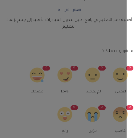
المقال التالي
ية دعم التعليم في يافع.. حين تتحول المبادرات الأهلية إلى جسرٍ لإنقاذ
التعليم
و رد فعلك؟
0
0
0
اعجبني
لم يعجبنى
Love
مضحك
0
0
غاضب
حزين
رائع