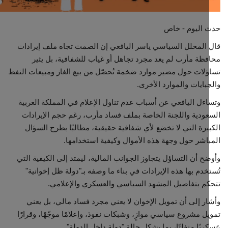
مجتمع مدني
 اليوم - خاص
المحلل السياسي ياسر اليافعي إن الصمت تجاه ملف إيرادات
معرض الصور
ظة مأرب لم يعد مجرد تجاهل أو غياب للشفافية، بل يثير
لات حول مصير موارد ضخمة تُحصّل من بيع الغاز ومبيعات النفط
بايات والموارد الأخرى.
ءل اليافعي عن أسباب عدم تناول الإعلام في المملكة العربية
ودية واللجنة الخاصة بملف فساد مأرب، رغم حجم الإيرادات
يرة التي لا تخضع لأي شفافية حقيقية، مطالبًا بطرح السؤال
اشر حول وجهة هذه الأموال وكيفية استخدامها.
ح أن التساؤل يتجاوز الجوانب المالية، ليمتد إلى الكيفية التي
خدم بها هذه الإيرادات في بناء ما وصفه بـ"دولة ظل إخوانية"
م بتفاصيل المشهد السياسي والعسكري والإعلامي.
ر إلى أن تمويل الإخوان لا يعني مجرد فساد مالي، بل يعني
ل مشروع سياسي موازٍ، وشبكات نفوذ، وإعلامًا موجّهًا، وقرارًا
يًا منفلتًا، بما يشكل حالة "دولة داخل الدولة".