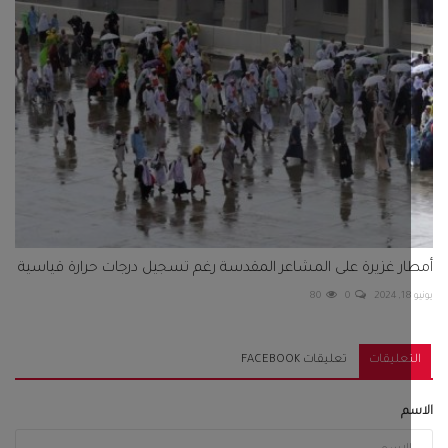
ر غزيرة على المشاعر المقدسة رغم تسجيل درجات حرارة قياسية
80
0
تعليقات
تعليقات FACEBOOK
م