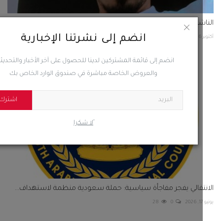
شط باجميل ينعي شهداء غزة مهاجماً حكام العرب
انضم إلى نشرتنا الإخبارية
2
0
153
انضم إلى قائمة المشتركين لدينا للحصول على آخر الأخبار والتحديثات
والعروض الخاصة مباشرة في صندوق الوارد الخاص بك
اشترك
ًلا شكرا
تقالي يفجر مفاجأة سياسية: حملة سعودية منظمة لاستهداف...
28
0