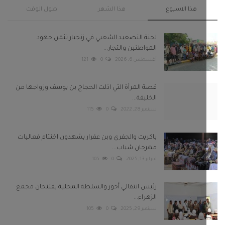
هذا الاسبوع
هذا الشهر
طول الوقت
لجنة التصعيد الشعبي في زنجبار تثمن جهود
المواطنين والتجار...
أغسطس 6, 2026
0
121
قصة المرأة التي اذلت الحجاج بن يوسف وزواجها من
الخليفة...
سبتمبر 28, 2022
0
115
باكريت والجفري وبن عفرار يشهدون اختتام فعاليات
مهرجان شباب...
فبراير 13, 2025
0
105
رئيس انتقالي أحور والسلطة المحلية يفتتحان مجمع
الزهراء...
سبتمبر 29, 2025
0
105