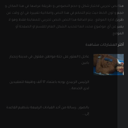
نص تجريبي لاختبار شكل و حجم النصوص و طريقة عرضها في هذا المكان و
و لون الخط حيث يتم التحكم في هذا النص وامكانية تغييرة في اي وقت عن
 ادارة الموقع . يتم اضافة هذا النص كنص تجريبي للمعاينة فقط وهو لا
 عن أي موضوع محدد انما لتحديد الشكل العام للقسم او الصفحة أو
قع.
 المشاركات مشاهدة
عاجل | العثور على جثة مواطن مقتول في مدينة زنجبار
بابين
الرئيس الزبيدي يوجه باعتماد 17 ألف وظيفة للمقيدين
لدى الخدمة...
بالصور ..رسالة من أحد القيادات الرفيعة بتنظيم القاعدة
إلى...