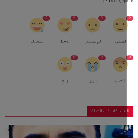
و رد فعلك؟
0
0
0
اعجبني
لم يعجبنى
Love
مضحك
0
0
غاضب
حزين
رائع
مشاركات ذات الصلة