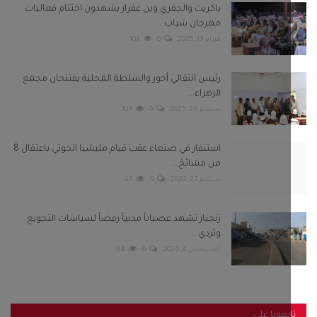
باكريت والجفري وبن عفرار يشهدون اختتام فعاليات
مهرجان شباب...
فبراير 13, 2025
0
104
رئيس انتقالي أحور والسلطة المحلية يفتتحان مجمع
الزهراء...
سبتمبر 29, 2025
0
103
استنفار في صنعاء عقب قيام مليشيا الحوثي باعتقال 8
من مشائخ...
سبتمبر 22, 2022
0
95
زنجبار تشهد عصياناً مدنياً رفضاً لسياسات التجويع
وتردي...
أغسطس 4, 2026
0
64
بعونا على